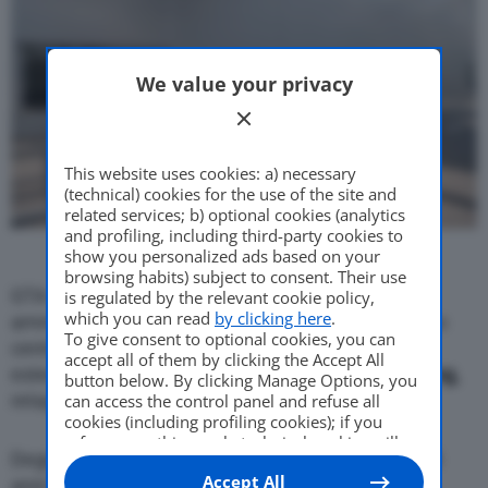
We value your privacy
This website uses cookies: a) necessary
(technical) cookies for the use of the site and
related services; b) optional cookies (analytics
and profiling, including third-party cookies to
show you personalized ads based on your
browsing habits) subject to consent. Their use
GTA e GTAm dispongono del boccole, di molle e
is regulated by the relevant cookie policy,
which you can read
by clicking here
.
ammortizzatori dedicati, al pari del tonante scarico
To give consent to optional cookies, you can
centrale di titanio di Akrapovič. L’aerodinamica
accept all of them by clicking the Accept All
esterna è curata nei dettagli da
Sauber Engineering,
button below. By clicking Manage Options, you
retaggio di Alfa Romeo Racing in F1.
can access the control panel and refuse all
cookies (including profiling cookies); if you
refuse everything, only technical cookies will
Degna erede delle mitiche GTA, che esordirono 55
be used by default. Here is the list of
providers
.
Accept All
Cookie consent will be stored and applied also
anni fa e da allora sono sempre rimaste nel mito.