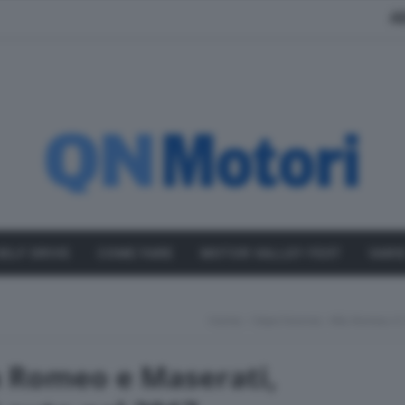
A
SELF DRIVE
COME FARE
MOTOR VALLEY FEST
VARI
Home
Marchionne: Alfa Romeo E 
a Romeo e Maserati,