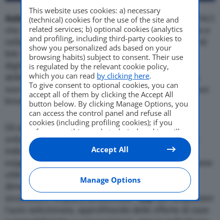
This website uses cookies: a) necessary
Auto
3D
è la nuova piattaforma web realizzata dall’ACI
(technical) cookies for the use of the site and
related services; b) optional cookies (analytics
che aiuta gli automobilisti nella scelta, nell’acquisto e
and profiling, including third-party cookies to
nella gestione di un veicolo nuovo, usato o a km0. Al
show you personalized ads based on your
link
https://auto3d.aci.it
prende forma uno spazio
browsing habits) subject to consent. Their use
digitale sicuro, dove il garante delle informazioni e
is regulated by the relevant cookie policy,
which you can read
by clicking here
.
delle interazioni è l’
Automobile Club d’Italia
con la
To give consent to optional cookies, you can
sua tradizione, il suo presidio territoriale e tutto il suo
accept all of them by clicking the Accept All
know how.
button below. By clicking Manage Options, you
can access the control panel and refuse all
cookies (including profiling cookies); if you
Gli automobilisti sono guidati in tre sezioni che
refuse everything, only technical cookies will
sviluppano un percorso tridimensionale: “
look
” per
be used by default. Here is the list of
providers
.
Accept All
Cookie consent will be stored and applied also
individuare il veicolo corrispondente alle proprie
to the other websites of Editoriale Nazionale
esigenze, ricavando in tempo reale ogni informazione
and their subdomains. By expressing your
utile sulle caratteristiche del mezzo, i consumi, le
choice on this site, you will therefore not be
Manage Options
dimensioni, la capacità di carico, le dotazioni di
asked again on other Editoriale Nazionale
websites that use the same consent
sicurezza e l’impatto ambientale; “
buy
” per acquistare
management platform (CMP). You can still
l’auto selezionata, approfittando delle offerte di case
modify or withdraw your choice at any time