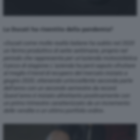
La Ducati ha risentito della pandemia?
«
Ducati come molte realtà italiane ha subito nel 2020
un fermo produttivo di sette settimane, proprio nel
periodo che rappresenta per un’azienda motociclistica
il picco di stagione.L’azienda ha però saputo sfruttare
al meglio il trend di recupero del mercato iniziato a
giugno 2020, ottenendo un’eccellente seconda parte
dell’anno con un secondo semestre da record.
Quest’anno è iniziato altrettanto positivamente con
un primo trimestre caratterizzato da un incremento
delle vendite e un ottimo portfolio ordini
».