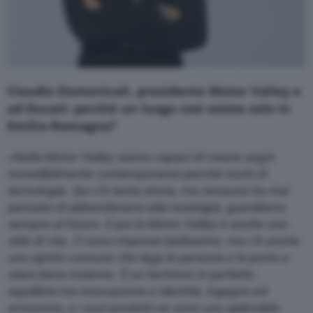
Claudio Domenicali, presidente Motor Valley e
ad Ducati: perché un luogo così esiste solo in
Emilia-Romagna?
«
Nella Motor Valley siamo capaci di creare sogni
incredibilmente contemporanei perché ricchi di
tecnologia. Qui c’è tanta storia, ma nessuno ha mai
pensato di abbandonarsi alla nostalgia, guardiamo
sempre al futuro. E poi la Motor Valley è anche uno
stile di vita. Ci sono imprese bellissime, ma c’è anche
uno spirito comune che lega le persone e le porta a
stare bene insieme. È un territorio in perfetto
equilibrio tra innovazione e identità, ingegno ed
emozione, e i suoi prodotti ne sono uno splendido