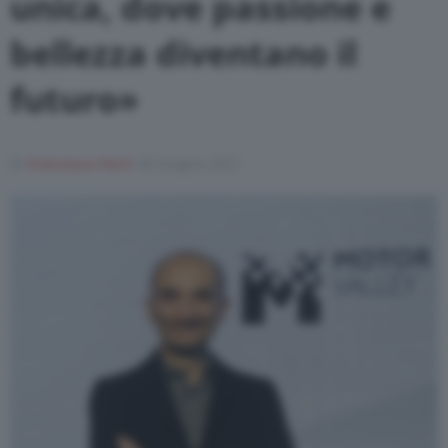
unica, dove passione e
bellezza diventano il
futuro»
Di
Francesco Forni
28 Giugno 2021