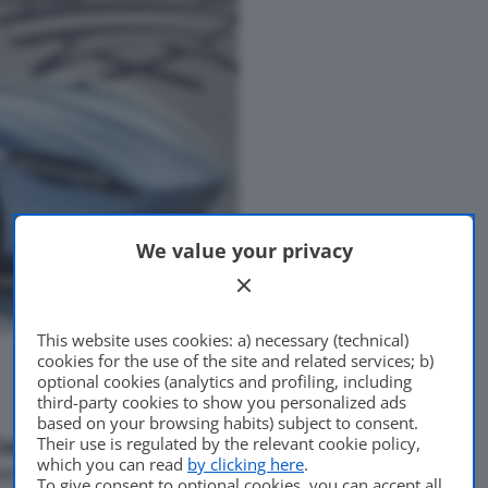
We value your privacy
This website uses cookies: a) necessary (technical)
cookies for the use of the site and related services; b)
optional cookies (analytics and profiling, including
third-party cookies to show you personalized ads
based on your browsing habits) subject to consent.
Their use is regulated by the relevant cookie policy,
Calvano
, Assessore al
which you can read
by clicking here
.
ordino Istituzionale,
To give consent to optional cookies, you can accept all