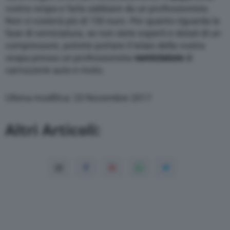
vostra vespa e farla sabbiare da un professionista.
Non vi costerà più di 150 euro. Per quanto riguarda la
fase di verniciatura, se non siete esperti e dotati di un
compressore, potrete portare il telaio della vostra
vespa presso un professionista
verniciatore
di
carrozzerie auto e moto.
Ultima modifica: 23 Novembre 2017
Altri Articoli: