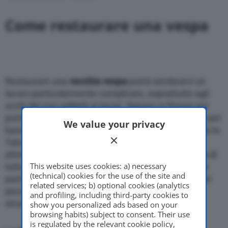
Come restaurare una vespa
Restaurare una
vecchia vespa
potrà sembrarvi un
lavoro particolarmente complicato, soprattutto agli
occhi dei non addetti ai lavori. Spesso si finisce per
portare il vecchio scooter da un meccanico, anche per
We value your privacy
banali lavori che si potrebbero risolvere con il fai da te.
Talvolta per un restauro basta munirsi di qualche
attrezzo e seguire alcuni accorgimenti. Sarà prima di
This website uses cookies: a) necessary
tutto opportuno operare un buon smontaggio delle
(technical) cookies for the use of the site and
parti da
restaurare
. Utilizzate per lo smontaggio dei
related services; b) optional cookies (analytics
pezzi, gli strumenti adatti, senza sostituirli con
and profiling, including third-party cookies to
strumenti di fortuna.
show you personalized ads based on your
browsing habits) subject to consent. Their use
is regulated by the relevant cookie policy,