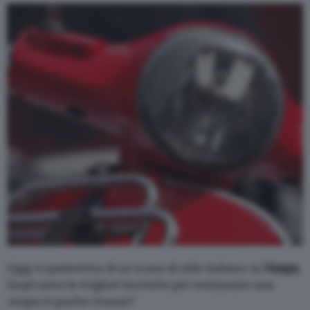
Varie
Oggi vi parleremo di un icona di stile italiano: la
Vespa
.
Quali sono le migliori tecniche per restaurare una
vespa in poche mosse?