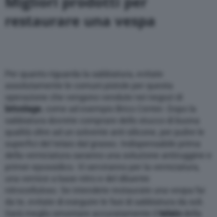
Migliori prodotti per
restaurare una vespa
Per quanto riguarda la sabbiatura, evitate
assolutamente le comuni pistole per questa
operazione che vengono vendute nei negozi di
bricolage
, come ad esempio Brico Center. Dopo la
sabbiatura dovrete comprare dello stucco di buona
qualità oltre ad un solvente anti silicone, per pulire le
superfici del telaio dal grasso. Indispensabile prima
della verniciatura saranno una soluzione antiruggine e
primer epossidico. Vi serviranno per la verniciatura,
una vernice a base nitro e del diluente
nitrocelluloso. Se intendete restaurate una vespa fai
da te, evitate di eseguire le fasi di sabbiatura da soli.
Sarà meglio smontare accuratamente il
telaio
della