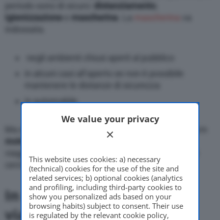
periodo sono di sicuro:
distanziamento
,
igienizzazione
e
mascherina
. La
mascherina
va
indossata.
negli ambienti chiusi aperti al pubblico
in alcuni casi all’aperto se non è possibile
mantenere le distanze di sicurezza
in automobile
We value your privacy
Ma quando è necessario indossare la
mascherina
in
motorino
? Siamo obbligati ad indossarla quando
viaggiamo? Tutte domande più che legittime a cui
This website uses cookies: a) necessary
cercheremo di dare una risposta.
(technical) cookies for the use of the site and
related services; b) optional cookies (analytics
and profiling, including third-party cookies to
In quante persone si può
show you personalized ads based on your
browsing habits) subject to consent. Their use
viaggiare?
is regulated by the relevant cookie policy,