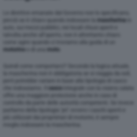
Le direttive emanate dal Governo non lo specificano,
perciò se è chiaro quando indossare la
mascherina
in
auto, sui mezzi pubblici, nei locali chiusi aperti e
talvolta anche all’aperto, non è altrettanto chiaro
come agire quando ci troviamo alla guida di un
motorino
o di una
moto
.
Quindi come comportarci? Secondo la logica attuale,
la mascherina non è obbligatoria se si viaggia da soli,
però potrebbe variare in base alla tipologia di casco
che indossiamo. Il
casco
integrale con la visiera calata
offre una maggiore protezione anche in caso di
controllo da parte delle autorità competenti. Se invece
parliamo della tipologia ‘jet’ ovvero i caschi aperti e
più utilizzati dai proprietari di motorini, è sempre
meglio indossare la mascherina.