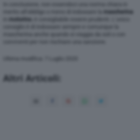
In conclusione, non essendoci una norma chiara in
merito all’obbligo o meno di indossare la
mascherina
in
motorino
, è consigliabile essere prudenti. L’unico
consiglio è di indossare sempre e comunque la
mascherina anche quando si viaggia da soli o con
conviventi per non rischiare una sanzione.
Ultima modifica: 7 Luglio 2020
Altri Articoli: