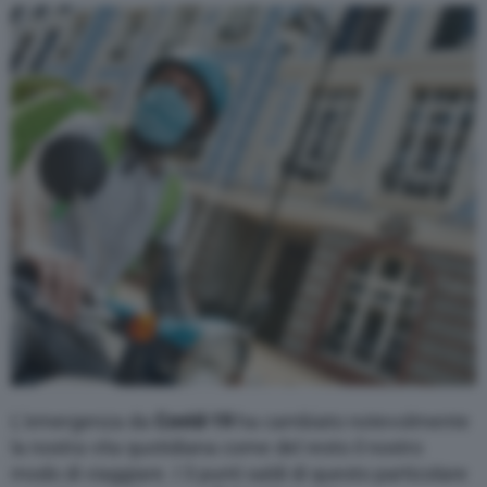
Varie
L’emergenza da
Covid-19
ha cambiato notevolmente
la nostra vita quotidiana come del resto il nostro
modo di viaggiare. I 3 punti saldi di questo particolare