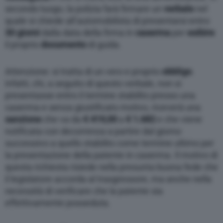
secondo luogo, la polizia farà firmare un
verbale
nel
quale si chiede all’automobilista di presentarsi entro
30 giorni
dalla data della firma in
caserma
per
esibire
il proprio
documento
di guida.
Attenzione: si tratta di un vero e proprio
obbligo
.
Infatti, chi, a seguito di questo verbale, non si
presentasse entro il termine stabilito presso una
caserma e senza giustificato motivo, riceverà una
sanzione
che va da
€ 419,00
a
€ 1.682
e che viene
notificata con decorrenza a partire dal giorno
successivo a quello stabilito come termine ultimo per
la presentazione della patente in caserma. Il motivo di
questa richiesta risiede nella presunta buona fede che
il legislatore accorda al trasgressore, ma anche nella
necessità di verificare che la patente sia
effettivamente posseduta.