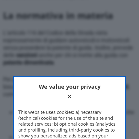
La normativa in materia
L’articolo 116 del Codice della Strada vieta
espressamente di guidare autoveicoli e motoveicoli
senza possedere la patente di guida. Inoltre, prevede
delle
sanzioni
anche per chi si mette alla guida con
patente
dimenticata
.
Per poter circolare con veicoli a motore, infatti,
We value your privacy
bisogna avere sempre con sé i seguenti
documenti
,
come stabilito dall’art. 180, comma 1:
This website uses cookies: a) necessary
Carta di circolazione
, vale a dire il certificato che
(technical) cookies for the use of the site and
attesta l’idoneità tecnica del veicolo alla
related services; b) optional cookies (analytics
circolazione;
and profiling, including third-party cookies to
show you personalized ads based on your
Patente di guida valida
per la categoria di