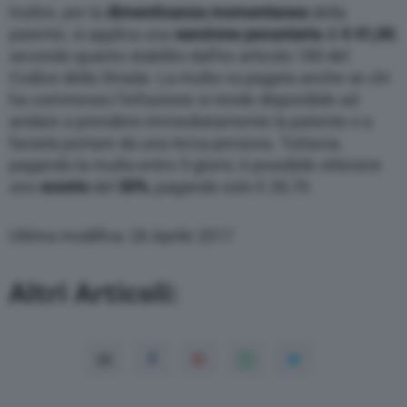
Inoltre, per la
dimenticanza momentanea
della
patente, si applica una
sanzione
pecuniaria
di
€ 41,00
,
secondo quanto stabilito dall’ex articolo 180 del
Codice della Strada. La multa va pagata anche se chi
ha commesso l’infrazione si rende disponibile ad
andare a prendere immediatamente la patente o a
farsela portare da una terza persona. Tuttavia,
pagando la multa entro 5 giorni, è possibile ottenere
uno
sconto
del
30%
, pagando solo € 28,70.
Ultima modifica: 26 Aprile 2017
Altri Articoli: