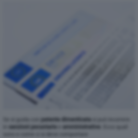
Varie
Se si guida con
patente
dimenticata
si può incorrere
in
sanzioni
pecuniarie
e
amministrative
. Ecco quali
sono e come ci si deve comportare