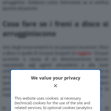
arrugginirsi. Vediamo come intervenire se si verifica
questa situazione.
Cosa fare se i freni a disco si
arrugginiscono
Uno degli inconvenienti in cui possono incorrere i freni
a disco è quello di trovarsi ricoperti di
ruggine
. Ciò può
avvenire a causa di un deterioramento dovuto
soprattutto agli agenti atmosferici e alla forte
umidità. Prima di vedere cosa fare se i freni a disco si
arrugginiscono è utile quindi capire come prevenire
We value your privacy
questa situazione. L’ideale, ovviamente se fossero
presenti le condizioni, sarebbe quella di coprire la
macchina con un telone o parcheggiarla al coperto.
This website uses cookies: a) necessary
(technical) cookies for the use of the site and
related services; b) optional cookies (analytics
In questo modo si eviterebbe il processo di