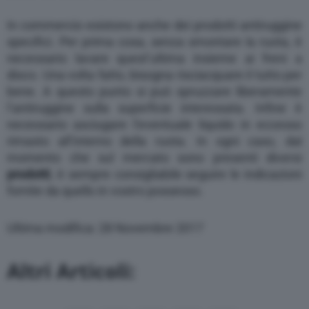
In commercio esistono anche dei prodotti antiruggine
specifici. Per prima cosa, senza smontare la ruota, è
necessario lavare quest’ultima insieme ai freni a
disco. Una volta fatto, bisogna risciacquare il tutto per
bene. A questo punto si può spruzzare liberamente
l’antiruggine sulla superficie interessata. Infine è
necessario asciugare l’eventuale liquido in eccesso
rimasto all’interno della ruota. In ogni caso, dal
momento che sul mercato sono presenti diversi
prodotti
, è sempre consigliabile seguire le indicazioni
fornite da quello in vostro possesso.
Ultima modifica: 28 Novembre 2017
Altri Articoli: