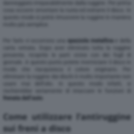
danneggiato irreparabilmente dalla ruggine. Per prima
cosa occorre smontare la ruota ed estrarre il disco. In
questo modo si potrà rimuovere la ruggine in maniera
molto più semplice.
Per farlo vi occorrono una
spazzola metallica
e della
carta vetrata. Dopo aver eliminato tutta la ruggine
presente, ricoprite le parti vicine con dei fogli di
giornale. A questo punto potete riverniciare il disco in
modo che riacquisisca il colore originario. Per
eliminare la ruggine dai dischi è molto importante non
usare mai dell’olio. In questo modo infatti, si
rischierebbe seriamente di intaccare le funzioni di
frenata dell’auto
.
Come utilizzare l’antiruggine
sui freni a disco