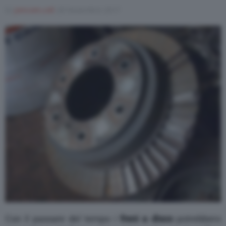
Di
joincom.coll
28 Novembre 2017
Varie
Con il passare del tempo i
freni a disco
potrebbero