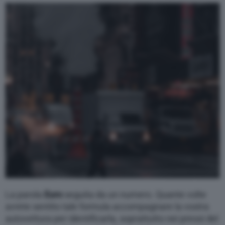
Varie
La parola
Euro
seguita da un numero. Quante volte
avrete sentito tale formula accompagnare la vostra
autovettura per identificarla, soprattutto nei pressi del