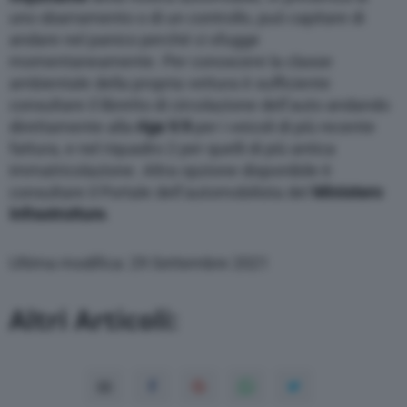
uno sbarramento o di un controllo, può capitare di
andare nel panico perché ci sfugge
momentaneamente. Per conoscere la classe
ambientale della propria vettura è sufficiente
consultare il libretto di circolazione dell’auto andando
direttamente alla
riga V.9
per i veicoli di più recente
fattura, e nel riquadro 2 per quelli di più antica
immatricolazione. Altra opzione disponibile è
consultare il Portale dell’automobilista del
Ministero
Infrastrutture
.
Ultima modifica: 29 Settembre 2021
Altri Articoli: