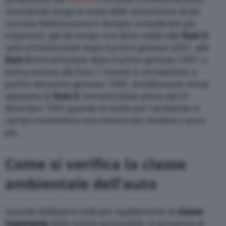
Scendendo lungo la scala delle autovetture di più
vecchia fabbricazione e dunque considerate più
inquinanti, già da tempo si è detto addio alle
Euro 3
,
auto immatricolate dopo il primo gennaio 2001, alle
Euro 2
immatricolate dopo il primo gennaio 1997, e
prima ancora alle Euro 1 messe in circolazione a
partire dal primo gennaio 1993. Antidiluviane ormai
appaiono le
Euro 0
, immatricolate prima del 31
dicembre 1992 quando la tutela per l’ambiente in
campo motoristico era materia per studiosi o poco
più.
Come si verifica la classe
ambientale dell’auto
Quando dobbiamo indicare rapidamente la
classe
inquinante
della nostra automobile, in presenza di