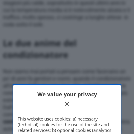
stagioni più calde, soprattutto in questi ultimi anni in
cui la temperatura media si è notevolmente alzata e il
traffico, molto spesso, ci costringe a lunghe attese in
coda sotto il sole.
Le due anime del
condizionatore
Non siamo mai portati a pensare come facevano un
po’ di anni fa genitori e nonni, quando il condizionatore
all’interno dell’auto non c’era. Ma, indubbiamente, le
condizioni in cui si viaggia oggi sono da una parte più
We value your privacy
estreme, perché ci sono molte più auto in giro.
Dall’altra migliori, perché i nostri mezzi sono
comunque molto più comodi e funzionali.
Il
This website uses cookies: a) necessary
condizionatore
, come qualsiasi elemento della nostra
(technical) cookies for the use of the site and
automobile, purtroppo è soggetto a usura e guasti.
related services; b) optional cookies (analytics