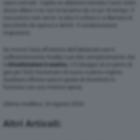
siano ostruite. Capita se abbiamo lasciato l’auto sotto
alcuni alberi o se non la laviamo da un po’ di tempo. Il
meccanico non serve: si alza il cofano e si liberano le
bocchette da sporco e detriti. Il condizionatore
ringrazierà.
Se invece l’aria all’interno dell’abitacolo non è
sufficientemente fredda vuol dire semplicemente che
il
climatizzatore è scarico.
C’è bisogno di un pieno di
gas per farlo funzionare di nuovo a pieno regime.
Qualsiasi officina sarà in grado di rimetterlo in
funzione con una minima spesa.
Ultima modifica: 24 Agosto 2020
Altri Articoli: