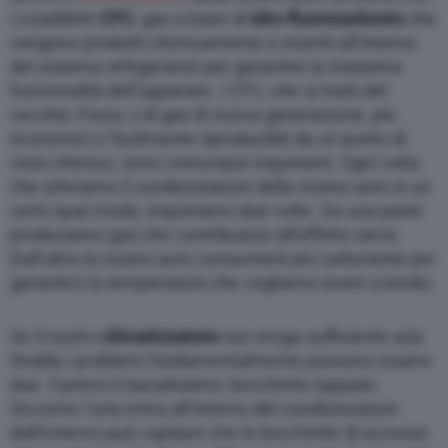
i cosiddetti
CFC
, gas a base di
idro-fluorocarbonio
che
vengono prodotti chimicamente e inseriti all’interno
del sistema refrigerante per garantire la massima
funzionalità dell’apparato. I CFC, che si tratti del
vecchio
Freon,
o di gas di nuova generazione, più
economici e facilmente riproducibili da un punto di
vista chimico, sono comunque inquinanti. Ogni volta
che attiviamo il condizionatore della nostra auto in un
certo qual modo, inquiniamo due volte. Da una parte
produciamo gas che contribuisce all’effetto serra.
Dall’altra la nostra auto consumerà più carburante per
garantirci la temperatura che vogliamo avere a bordo.
Se il nostro
climatizzatore
non eroga sufficiente aria
fredda i problemi fondamentalmente possono essere
due. Il primo è banalissimo: bocchette tappate.
Siccome l’aria entra all’interno del condizionatore
dall’esterno può capitare che le bocchette di accesso