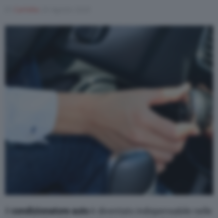
Di
Carlotta
24 Agosto 2020
Varie
Il
condizionatore auto
è diventato indispensabile nelle