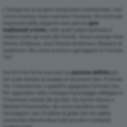
L’Europa ha un proprio campionato continentale, così
come America, Asia e persino l’Oceania. Gli eventi più
importanti della stagione sono però le
gare
tradizionali a invito
, nelle quali i piloti nazionali si
sfidano sotto gli occhi del mondo. Alcuni esempi: Gran
Premio di Macao, Gran Premio di Monaco, Masters di
Zandvoort. Ma come si arriva a gareggiare in Formula
Tre?
Dal 2014 la Fia ha tracciato un
percorso definito
per
chi vuole tentare la scalata al successo: kart, Formula
Tre, Formula Due, e quindi la agognata Formula Uno.
Per approdare nella 3 dunque il passaggio obbligato è
il fascinoso mondo dei go kart. Da Ayrton Senna a
Michael Schumacher, da Lewis Hamilton a Max
Verstappen, non c’è pilota di grido che non abbia
cominciato divertendosi sulle piccole e rombanti
quattro ruote.