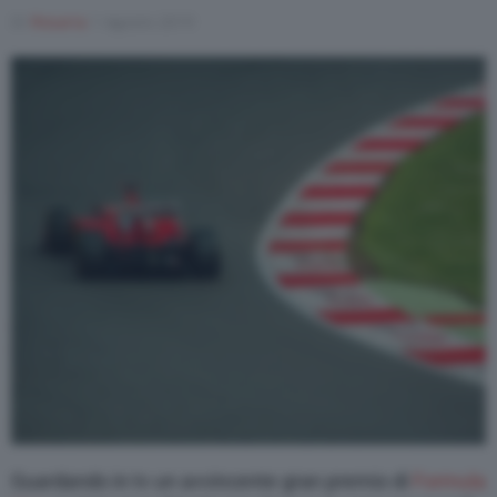
Di
Rosaria
1 Agosto 2019
Varie
Guardando in tv un avvincente gran premio di
Formula