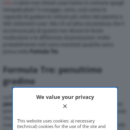
Uno
vi siete mai chiesti cosa hanno in comune quegli
intrepidi piloti? Il coraggio, certo, così come le
capacità di guidare le vetture più veloci del pianeta a
300 chilometri orari. Ma c’è un’altra circostanza che li
accomuna più di quanto non dicono le livree
multicolore e le differenze di prestazioni: molto
probabilmente tutti sono transitati qualche anno
prima nella
Formula Tre
.
Formula Tre: penultimo
gradino
We value your privacy
La Formula Tre è una palestra fondamentale, il
penultimo gradino
(dopo il quale c’è la Formula Due)
prima del grande salto nel circus dorato della Formula
Uno. Uno snodo chiave tra le serie promozionali
This website uses cookies: a) necessary
monomarca e il professionismo ai suoi massimi livelli.
(technical) cookies for the use of the site and