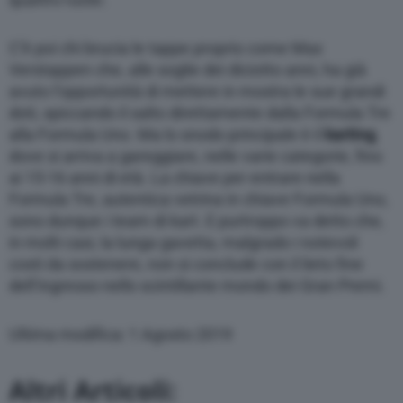
C’è poi chi brucia le tappe proprio come Max
Verstappen che, alle soglie dei diciotto anni, ha già
avuto l’opportunità di mettere in mostra le sue grandi
doti, spiccando il salto direttamente dalla Formula Tre
alla Formula Uno. Ma lo snodo principale è il
karting
,
dove si arriva a gareggiare, nelle varie categorie, fino
ai 15-16 anni di età. La chiave per entrare nella
Formula Tre, autentica vetrina in chiave Formula Uno,
sono dunque i team di kart. E purtroppo va detto che,
in molti casi, la lunga gavetta, malgrado i notevoli
costi da sostenere, non si conclude con il lieto fine
dell’ingresso nello scintillante mondo dei Gran Premi.
Ultima modifica: 1 Agosto 2019
Altri Articoli: