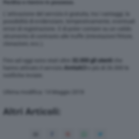
Perdita e rientro in possesso.
L’attivazione del servizio è gratuita, tra i vantaggi, la
possibilità di evidenziare, tempestivamente, eventuali
errori di registrazione. E di poter contare su un valido
strumento di contrasto alle truffe (intestazioni fittizie,
clonazioni, ecc.).
Fino ad oggi sono stati oltre
32.000 gli utenti
che
hanno attivato il servizio
AvvisACI
e più di 26.000 le
notifiche inviate.
Ultima modifica: 14 Maggio 2018
Altri Articoli: