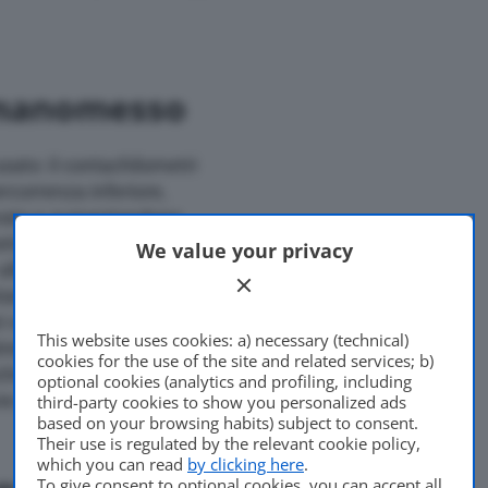
 manomesso
usato: il contachilometri
rcorrenza inferiore,
urata e aumentandone
etraggio insolitamente
We value your privacy
allo stato logoro degli
are sospetti
.
I dati CARFAX
veicoli controllati presenta
This website uses cookies: a) necessary (technical)
otrebbe essere superiore
. La
cookies for the use of the site and related services; b)
iarati con il libretto dei
optional cookies (analytics and profiling, including
one e, naturalmente, un
third-party cookies to show you personalized ads
based on your browsing habits) subject to consent.
Their use is regulated by the relevant cookie policy,
which you can read
by clicking here
.
To give consent to optional cookies, you can accept all