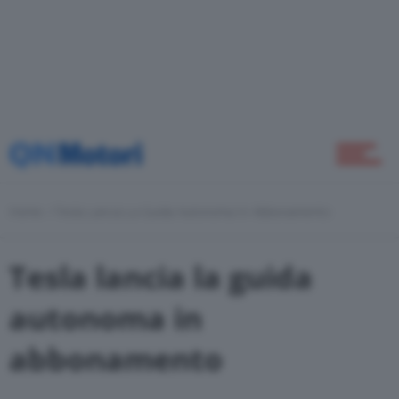
Home
Novità
Home
Tesla Lancia La Guida Autonoma In Abbonamento
Green
Tesla lancia la guida
Self Drive
autonoma in
abbonamento
Come Fare