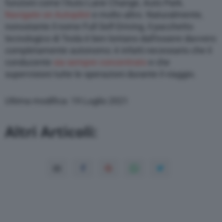
funzioni come l’Auto Lane Change, Auto Park,
Navigate on Autopilot
e molto altro. Naturalmente,
nonostante il nome Full Self-Driving, il pacchetto
tecnologico di Tesla è ben lontano dall’essere davvero
completamente autonomo: è infatti necessario che il
conducente
sia sempre concentrato
e che
supervisioni tutte le operazioni durante il viaggio.
Ultima modifica: 19 Luglio 2021
Altri Articoli: