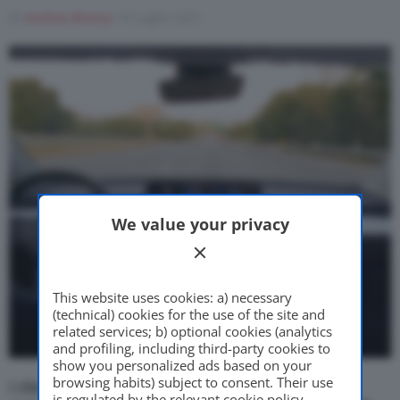
Di
Andrea Bressa
19 Luglio 2021
Motor Valley Fest
Varie
We value your privacy
This website uses cookies: a) necessary
(technical) cookies for the use of the site and
related services; b) optional cookies (analytics
and profiling, including third-party cookies to
show you personalized ads based on your
browsing habits) subject to consent. Their use
I clienti Tesla negli Stati Uniti possono ora godere
is regulated by the relevant cookie policy,