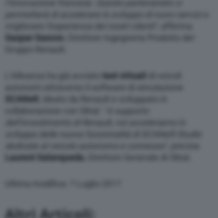
l’innovazione francese. Questo partenariato ci
permetterà di accelerare lo sviluppo di nuovi servizi e
migliorare l’esperienza dei nostri clienti
“, afferma
Gaspar Gascon
, Direttore Ingegneria Prodotto del
Gruppo Renault.
L’Alleanza ha già avviato
test virtuali
di veicoli
autonomi attraverso il software di simulazione
SCANeR
, ideato da Renault e sviluppato in
collaborazione con Oktal. “
A supporto
dell’investimento di Renault, noi acceleriamo lo
sviluppo delle nuove funzionalità di SCANeR Studio
dedicate al veicolo autonomo e connesso
“
,
precisa
Laurent Salanqueda
, Direttore Generale di Oktal.
Ultima modifica: 7 Luglio 2017
Altri Articoli: