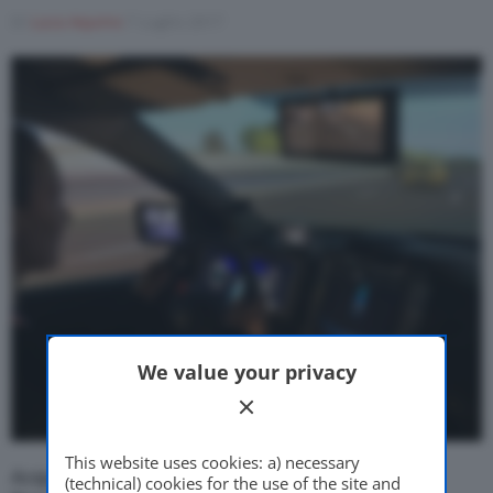
Di
Luca Aquino
7 Luglio 2017
Motor Valley Fest
Varie
We value your privacy
This website uses cookies: a) necessary
Acquisendo il 35% di una joint-venture con
Oktal
,
(technical) cookies for the use of the site and