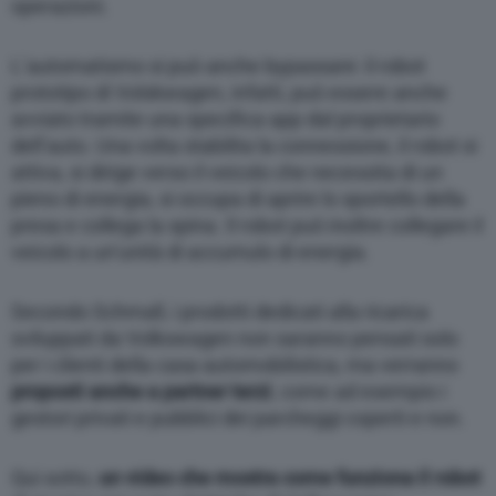
operazioni.
L’automatismo si può anche bypassare: il robot
prototipo di Volskwagen, infatti, può essere anche
avviato tramite una specifica app dal proprietario
dell’auto. Una volta stabilita la connessione, il robot si
attiva, si dirige verso il veicolo che necessita di un
pieno di energia, si occupa di aprire lo sportello della
presa e collega la spina. Il robot può inoltre collegare il
veicolo a un’unità di accumulo di energia.
Secondo Schmall, i prodotti dedicati alla ricarica
sviluppati da Volkswagen non saranno pensati solo
per i clienti della casa automobilistica, ma verranno
proposti anche a partner terzi
, come ad esempio i
gestori privati e pubblici dei parcheggi coperti e non.
Qui sotto,
un video che mostra come funziona il robot