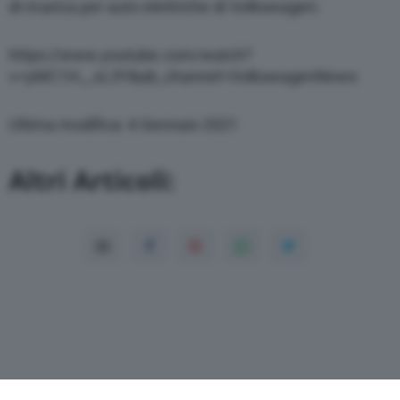
di ricarica per auto elettriche di Volkswagen:
https://www.youtube.com/watch?
v=yMC1H__xL3Y&ab_channel=VolkswagenNews
Ultima modifica: 4 Gennaio 2021
Altri Articoli: