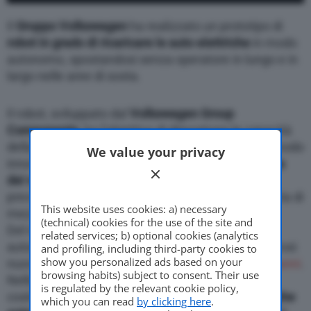
Il
Gruppo Volkswagen
ha realizzato un prototipo di
robot in grado di ricaricare le auto elettriche
in modo
autonomo, spostandosi senza operatore in lungo e in
largo nelle aree di sosta.
Il robot, sviluppato dal
Volkswagen Group
Components
, ha l’obiettivo di dimostrare le capacità
della casa tedesca nel progettare e realizzare in modo
We value your privacy
innovativo le
infrastrutture necessarie alla ricarica
dei veicoli elettrificati
, in modo da supportare la
prevista crescita della domanda di questa categoria di
This website uses cookies: a) necessary
mezzi a zero emissioni.
(technical) cookies for the use of the site and
Del resto Volkswagen, come molte altre case
related services; b) optional cookies (analytics
automobilistiche, si è impegnata a lanciare numerosi
and profiling, including third-party cookies to
show you personalized ads based on your
nuovi modelli elettrici
nel corso dei prossimi dieci anni
.
browsing habits) subject to consent. Their use
Nello specifico, l’azienda di Wolfsburg prevede di
is regulated by the relevant cookie policy,
costruire e vendere ben
1,5 milioni di auto elettriche
which you can read
by clicking here
.