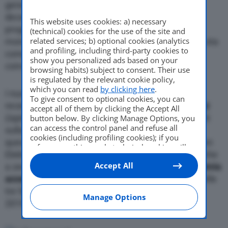
generazione di auto elettriche, quella del futuro
decennio e di grande diffusione, è già in fase di
This website uses cookies: a) necessary
progettazione.
Volkswagen
primo produttore
(technical) cookies for the use of the site and
related services; b) optional cookies (analytics
mondiale, nonostante lo scandalo del
Dieselgate
, sta
and profiling, including third-party cookies to
completando una fase importante di parziale
show you personalized ads based on your
conversione della sua gamma.
browsing habits) subject to consent. Their use
is regulated by the relevant cookie policy,
which you can read
by clicking here
.
I nuovi modelli elettrici, prospettati dai prototipi
To give consent to optional cookies, you can
recentemente presentati come la
I.D
. e la
I.D. Buzz
accept all of them by clicking the Accept All
(ispirato al mitico microbus Bulli) saranno realizzati
button below. By clicking Manage Options, you
can access the control panel and refuse all
sulla piattaforma espressamente realizzata per
cookies (including profiling cookies); if you
questo tipo di vetture, chiama
MEB
(Den Modularen
refuse everything, only technical cookies will
Elektrifizierungsbaukasten). Le nuove auto elettriche
be used by default. Here is the list of
providers
.
Accept All
a zero emissioni, che dovrebbero avere un’
Cookie consent will be stored and applied also
autonomia
to the other websites of Editoriale Nazionale
accettabile, di circa 500 km
, saranno realizzate nelle
and their subdomains. By expressing your
tre fabbriche di
Emden
,
Wolfsburg
e
Zwickau
, dal
choice on this site, you will therefore not be
Manage Options
2019. Il futuro prossimo è vicino.
asked again on other Editoriale Nazionale
websites that use the same consent
management platform (CMP). You can still