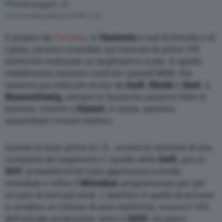
modify or withdraw your choice at any time
through the “Privacy Settings” section.
Ecco la media elettrica di VW, la i.d.
E proprio da
Zwickau
, in
Sassonia
a sud di Dresda e di
Lipsia, saranno mandate sul mercato le prime VW
elettriche realizzate su larghissima scala. In quello
stabilimento saranno costruiti i pianali MEB, che
saranno poi utilizzati anche da
Audi
,
Skoda
e
Seat
. A
Braunschweig
, sempre in Sassonia saranno fatte le
batterie, mentre a
Kassel
, in Assia, saranno
assemblati i motori elettrici.
Queste le basi: prima la I.D., ovvero la versione di una
compatta del segmento C (quello della
Golf
), poi un
SUV
, probabilmente il più apprezzato a livello
mondiale e infine il
Microbus
, programmato per per
un paio di anni più tardi. L’obiettivo è quello di arrivare
a vendere un milione di auto elettriche, ovvero il 10%
dell’attuale produzione, entro il
2025
. Un piano