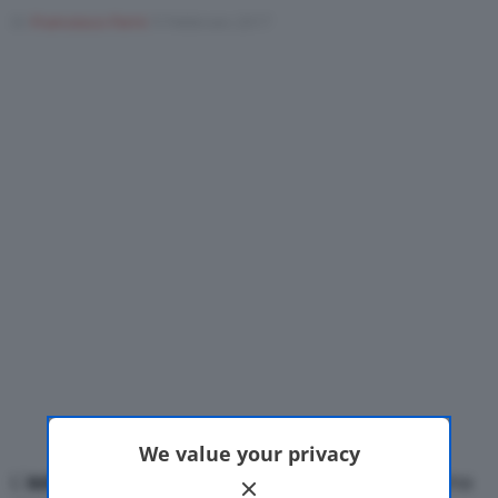
Di
Francesco Forni
9 Febbraio 2017
Motor Valley Fest
Varie
We value your privacy
L’
auto elettrica
di
VW
arriverà nel 2019. La prossima