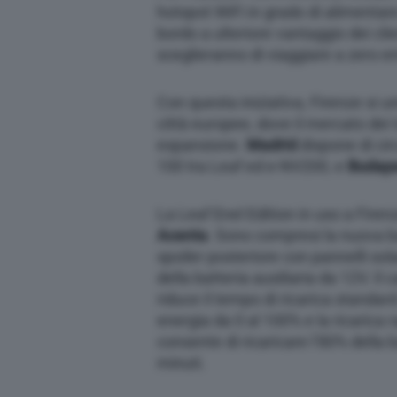
hotspot WiFi in grado di alimentar
bordo a ulteriore vantaggio dei clien
sceglieranno di viaggiare a zero e
Con questa iniziativa, Firenze si u
città europee, dove il mercato dei t
espansione.
Madrid
dispone di cir
100 tra Leaf ed e-NV200, e
Budap
La Leaf Enel Edition in uso a Firen
Acenta
. Sono compresi la nuova b
spoiler posteriore con pannelli sol
della batteria ausiliaria da 12V. Il 
riduce il tempo di ricarica standard
energia da 0 al 100% e la ricaric
consente di ricaricare l’80% della
minuti.