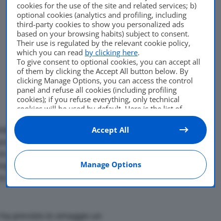
cookies for the use of the site and related services; b)
optional cookies (analytics and profiling, including
third-party cookies to show you personalized ads
based on your browsing habits) subject to consent.
Their use is regulated by the relevant cookie policy,
which you can read
by clicking here
.
To give consent to optional cookies, you can accept all
of them by clicking the Accept All button below. By
clicking Manage Options, you can access the control
panel and refuse all cookies (including profiling
cookies); if you refuse everything, only technical
cookies will be used by default. Here is the list of
providers
. Cookie consent will be stored and applied
also to the other websites of Editoriale Nazionale and
Accept All
elettrica
Nissan Leaf
come
their subdomains. By expressing your choice on this
questo ambito, il Comune
site, you will therefore not be asked again on other
Di
Luca Aquino
 in un bando dello scorso
Editoriale Nazionale websites that use the same
24 Luglio 2017
Manage Options
consent management platform (CMP). You can still
egliere la Leaf Enel Edition
modify or withdraw your choice at any time through
va che rende il capoluogo
the “Privacy Settings” section.
an ha previsto in omaggio un