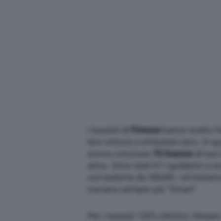
I tassisti di
Firenze
hanno scelto l’
loro vettura a emissioni zero. In 
aveva concesso
70 licenze
di taxi
anno. Sono stati 67 i guidatori a sc
con batteria da 30kWh. Un’iniziati
toscano sempre più “Smart”.
Per i tassisti 100% elettrici, Niss