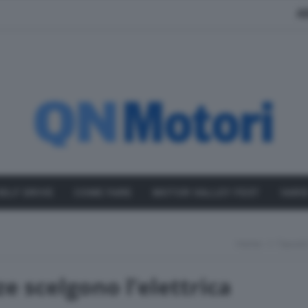
A
SELF DRIVE
COME FARE
MOTOR VALLEY FEST
VARI
Home
I Tassis
nze scelgono l’elettrica