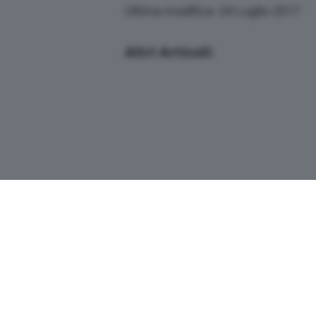
Ultima modifica: 24 Luglio 2017
Altri Articoli:
Copyright© 2026 QN Media S.p.A. -
Dati s