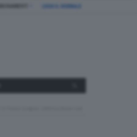
BBONAMENTI
LEGGI IL GIORNALE
E
ti Di Firenze Scelgono L’elettrica Nissan Leaf