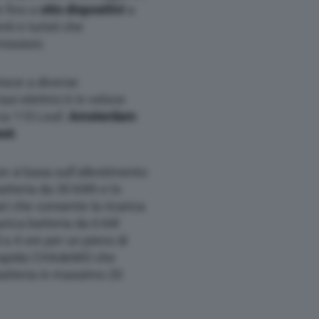
e fino a
otto dispositivi
a
ti e turisti che
missioni.
nisce a diverse
axi elettrici è in veloce
ca 110 Leaf,
Amsterdam
est
.
ze si basa sull’allestimento
atteria da 30 kWh e lo
ari che consente la ricarica
carica batteria da 6 kW
 a 4 ore per un pieno di
a rapida CHAdeMO che
 batteria in massimo 20