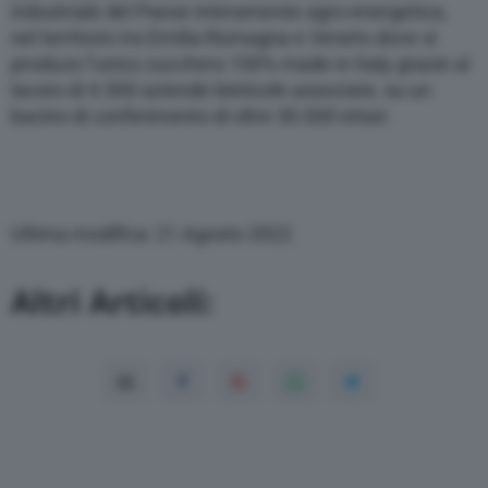
industriale del Paese interamente agro-energetica,
nel territorio tra Emilia-Romagna e Veneto dove si
produce l’unico zucchero 100% made in Italy grazie al
lavoro di 4.500 aziende bieticole associate, su un
bacino di conferimento di oltre 30.000 ettari.
Ultima modifica: 21 Agosto 2022
Altri Articoli: