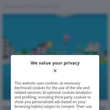
Di
Francesco Forni
20 Agosto 2022
Motor Valley Fest
Varie
We value your privacy
This website uses cookies: a) necessary
(technical) cookies for the use of the site and
related services; b) optional cookies (analytics
and profiling, including third-party cookies to
show you personalized ads based on your
browsing habits) subject to consent. Their use
Obiettivo, la costruzione, in tre anni, di 10 impianti per