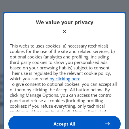
We value your privacy
This website uses cookies: a) necessary (technical)
cookies for the use of the site and related services; b)
optional cookies (analytics and profiling, including
third-party cookies to show you personalized ads
based on your browsing habits) subject to consent.
Their use is regulated by the relevant cookie policy,
a impegnando tenacemente
which you can read
by clicking here
.
o nell’industria dei veicoli
To give consent to optional cookies, you can accept all
Di
Andrea Bressa
of them by clicking the Accept All button below. By
so è rappresentato dalla
clicking Manage Options, you can access the control
11 Giugno 2020
r
, giovanissima (27 anni) e
panel and refuse all cookies (including profiling
arte del team di General
cookies); if you refuse everything, only technical
cookies will be used by default. Here is the list of
providers
. Cookie consent will be stored and applied
also to the other websites of Editoriale Nazionale and
Accept All
 potremmo dire che Rivian
their subdomains. By expressing your choice on this