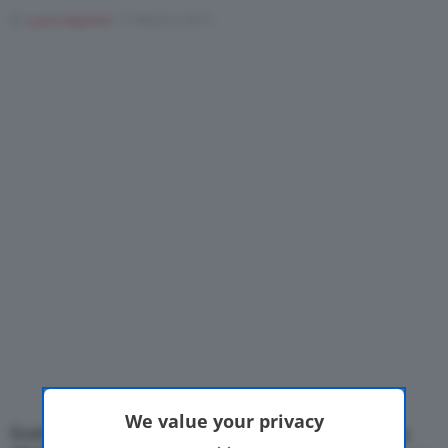
Di
Luca Aquino
17 Marzo 2017
Motor Valley Fest
Varie
We value your privacy
Svelata nel 2013 per un lancio previsto nel 2014, la