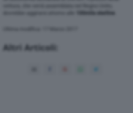
vettura, che verrà assemblata nel Regno Unito,
dovrebbe aggirarsi attorno alle
100mila sterline
.
Ultima modifica: 17 Marzo 2017
Altri Articoli: