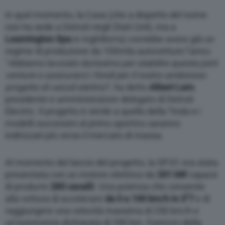
management platform (CMP). You can still
modify or withdraw your choice at any time
In quel momento, la Casa (che a dispetto del nome
through the “Privacy Settings” section.
non ha sede a Detroit negli Stati Uniti, ma a
Leamington Spa
in Inghilterra) vorrebbe avere già un
regime di produzione da 100mila autovetture l’anno.
“
Abbiamo lavorato durissimo per stabilire questa joint
venture e assicurarci i fondi per il nostro ambizioso
progetto di veicoli elettrici
“, ha detto
Albert Lam
,
presidente e amministratore delegato di Detroit
Electric. Il progetto è simile a quello della Tesla e i
modelli successivi al primo sportivo saranno
indirizzati più verso il mercato di massa.
Al momento del lancio del progetto, la SP:01 era stata
presentata con un motore elettrico da
201 kW
capace
di produrre
285 cavalli
. Una potenza che consente
alla vettura di accelerare
da 0 a 100 km/h in 3″7
e di
raggiungere una velocità massima di 250 km/h e
un’autonomia dichiarata di 290 km. Il prezzo della