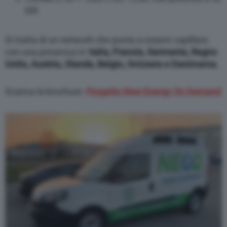
kW
Si tratta di un network che punta a essere capillare,
con una presenza in I
talia, Francia, Germania, Regno
Unito, Austria, Olanda, Belgio, Svizzera e Danimarca.
Scarica la brochure:
Progetto New Energy On Demand