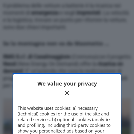
Il problema delle vetture a batterie è la ricarica nei
momenti di
emergenza
e negli
imprevisti
. La velocità
e la logistica, trovare un punto per rifornire la vetture,
sono due chiavi importanti.
Se la montagna non va da Maometto …
RMG S.r.l .di Casalmaggiore
(Cremona)con il progetto
Neod
(New Energy On Demand) offre la
ricarica on
demand
. E’ un’azienda che cura la realizzazione di
progetti e prototipi di apparati di ricarica fissi e mobili
We value your privacy
per veicoli elettrici.
This website uses cookies: a) necessary
(technical) cookies for the use of the site and
related services; b) optional cookies (analytics
and profiling, including third-party cookies to
show you personalized ads based on your