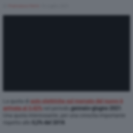
Di
Francesco Forni
16 Luglio 2021
Varie
La quota di
auto elettriche sul mercato del nuovo è
arrivata al 3,42%
nel periodo
gennaio-giugno 2021
.
Una quota interessante, per una crescita importante
rispetto allo
0,2% del 2018
.