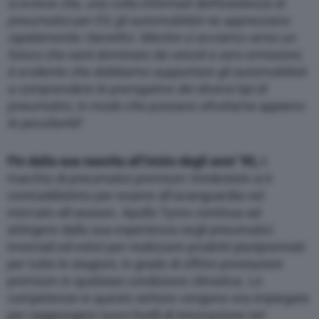
si evince che, una volta informati dell’esistenza di
pneumatici per EV, gli automobilisti ne apprezzano
rapidamente i benefici. Mentre ci avviamo verso un
futuro che sarà dominato da veicoli a zero emissioni,
è evidente che dobbiamo supportare gli automobilisti
a comprendere le prerogative dei diversi tipi di
pneumatici, in modo che possano sfruttarne appieno
le peculiarità
“.
Fin dalla sua nascita all’inizio degli anni ’90,
il
marchio di pneumatici premium Vredestein si è
contraddistinto per essere all’avanguardia nel
mercato all-season. Apollo Tyres continua ad
attingere dalla sua esperienza negli pneumatici
invernali ed estivi per realizzare prodotti pluripremiati
per tutte le stagioni, in grado di offrire prestazioni
premium in qualsiasi condizione climatica. Le
competenze in questo settore vengono ora impiegate
per raggiungere nuovi livelli di innovazione nel