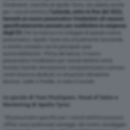
Vredestein, marchio di Apollo Tyres, sia adatta anche
per i veicoli elettrici
, l’azienda, entro la fine del 2022,
lancerà un nuovo pneumatico Vredestein all-season
specificatamente pensato per soddisfare le esigenze
degli EV.
Per la ricerca e lo sviluppo di questo nuovo
pneumatico, Apollo Tyres sta attualmente lavorando
a stretto contatto con le principali case
automobilistiche. Prima del lancio, il nuovo
pneumatico Vredestein per veicoli elettrici verrà
testato tramite simulazione computerizzata e presso
centri di prova dedicati, in situazioni climatiche
diverse, calde e fredde, in tutto il mondo.
Le parole di Yves Pouliquen, Head of Sales e
Marketing di Apollo Tyres
“
Gli pneumatici specifici per i veicoli elettrici possono
offrire nuovi potenziali vantaggi: dal nostro sondaggio