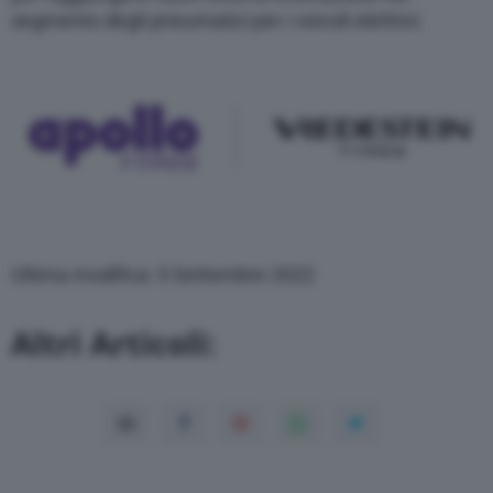
segmento degli pneumatici per i veicoli elettrici.
Ultima modifica: 5 Settembre 2022
Altri Articoli: