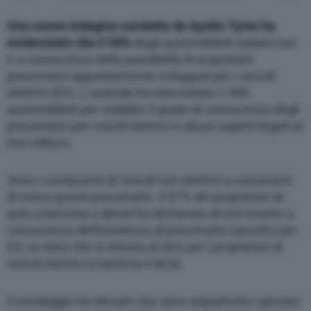
Una nuova indagine condotta da Apollo Tyres ha
evidenziato che il 54%
degli automobilisti italiani non
è a conoscenza della possibilità di acquistare
pneumatici appositamente sviluppati per i veicoli
elettrici (EV). L’azienda ha intervistato 1.000
automobilisti per stabilire il grado di conoscenza degli
pneumatici per veicoli elettrici e alcuni aspetti legati al
loro utilizzo.
Sono i conducenti di veicoli non elettrici a conoscere
di meno questi pneumatici. Il 57% dei proprietari di
auto a benzina e diesel ha dichiarato di non essere a
conoscenza dell’esistenza di pneumatici specifici per
EV; un dato che si attesta al 36% per i proprietari di
veicoli elettrici a batteria e ibridi.
Il sondaggio ha rilevato che sono soprattutto i giovani