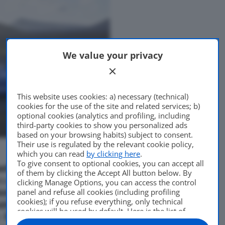
We value your privacy
This website uses cookies: a) necessary (technical)
cookies for the use of the site and related services; b)
optional cookies (analytics and profiling, including
third-party cookies to show you personalized ads
based on your browsing habits) subject to consent.
Their use is regulated by the relevant cookie policy,
which you can read
by clicking here
.
To give consent to optional cookies, you can accept all
erbatoi di metano
. Che
of them by clicking the Accept All button below. By
curezza. Realizzati in
clicking Manage Options, you can access the control
panel and refuse all cookies (including profiling
bonio
(CFRP) e con fibra di
cookies); if you refuse everything, only technical
zione di peso del 56
%
cookies will be used by default. Here is the list of
.
Sono testati fino a 300 bar
providers
. Cookie consent will be stored and applied