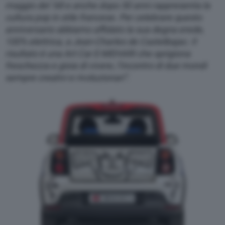
maggio del ‘68 e anche dopo 50 anni rappresenta la
cultura pop in stile francese. Per celebrare questo
anniversario abbiamo affidato la sua degna erede,
100% elettrica, a Jean-Charles de Castelbajac. Il
risultato è una Art Car E-MEHARI che sprigiona
freschezza e gioia di vivere, l’incontro di due mondi
sempre creativi e rivoluzionari”.