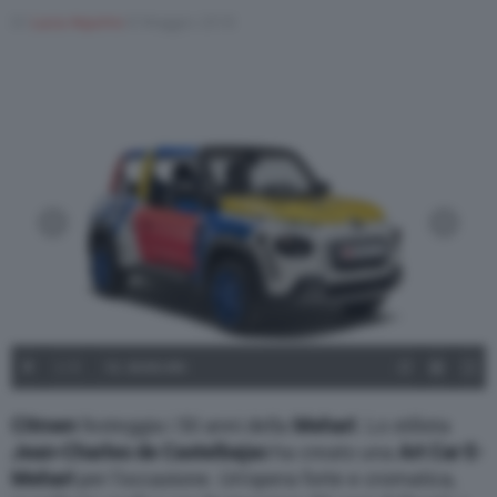
Di
Luca Aquino
8 Maggio 2018
Varie
1
/
8
CL 18.021.001
Citroen
festeggia i 50 anni della
Mehari
. Lo stilista
Jean-Charles de Castelbajac
ha creato una
Art Car E-
Mehari
per l’occasione. Un’opera forte e cromatica,