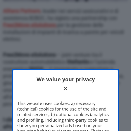
Allianz Partners
, leader nei servizi assicurativi e di
assistenza B2B2C, ha siglato una partnership con
Free2Move eSolutions
per la gestione delle
installazioni di impianti di ricarica a parete per veicoli
elettrici.
Free2Move eSolutions
– joint venture tra il
costruttore automobilistico
Stellantis
e l’azienda
energetica
NHOA
– è impegnata a supportare e
promuovere la transizione verso la mobilità elettrica,
We value your privacy
giocando un ruolo da protagonista per raggiungere
una forma di mobilità accessibile e pulita grazie
all’offerta di prodotti e servizi innovativi e
This website uses cookies: a) necessary
personalizzabili.
(technical) cookies for the use of the site and
related services; b) optional cookies (analytics
I clienti che acquistano una easyWallbox o una
and profiling, including third-party cookies to
show you personalized ads based on your
eProWallbox
presso un rivenditore Stellantis,
browsing habits) subject to consent. Their use