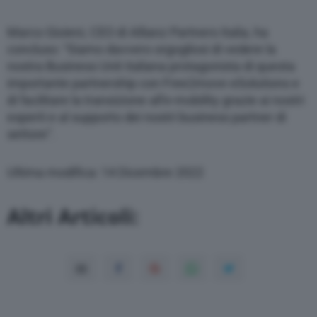
Marco Gioieni, CEO di Allianz Partners Italia, ha
concluso: “Siamo davvero orgogliosi di vedere la
nostra Business Unit italiana protagonista di questa
importante partnership con Free2move eSolutions e
di facilitare la transizione all’e-mobility grazie ai nostri
esperti e al supporto dei nostri business partner di
settore”.
Ultima modifica: 14 Dicembre 2022
Altri Articoli: