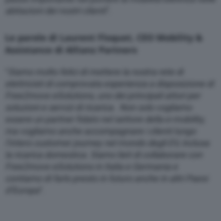
abitazioni dei nostri clienti
”.
Le parole di Laurent Floquet, CEO Mobility &
Assistance di Allianz Partners
“
Siamo molto felici di mettere la nostra rete di
elettricisti di comprovata esperienza a disposizione di
Free2move eSolutions, uno dei principali attori per
soluzioni e servizi di ricarica. Non solo vogliamo
essere un partner fidato nel settore della e-mobility,
ma vogliamo anche accompagnare i clienti lungo
l’intero customer journey nel mondo degli EV, inclusa
la ricarica domestica. Siamo lieti di collaborare con
Free2move eSolutions in Italia e Germania e
contiamo di farlo presto in futuro anche in altri Paesi
d’Europa
“.