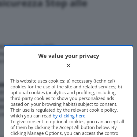
sicurezza Stop alle
sicurezza stradale della
nquirenti l’esigenza di
We value your privacy
Di
adminuser
 possibilita’ di innalzare il
21 Dicembre 2010
This website uses cookies: a) necessary (technical)
sidente della consulta
per la
cookies for the use of the site and related services; b)
 di Roma, Marcello Aranci e’
optional cookies (analytics and profiling, including
third-party cookies to show you personalized ads
uratori Lina Cusano e Laura
based on your browsing habits) subject to consent.
blica di Roma nell’ambito
Their use is regulated by the relevant cookie policy,
 nei mesi scorsi.
which you can read
by clicking here
.
To give consent to optional cookies, you can accept all
of them by clicking the Accept All button below. By
clicking Manage Options, you can access the control