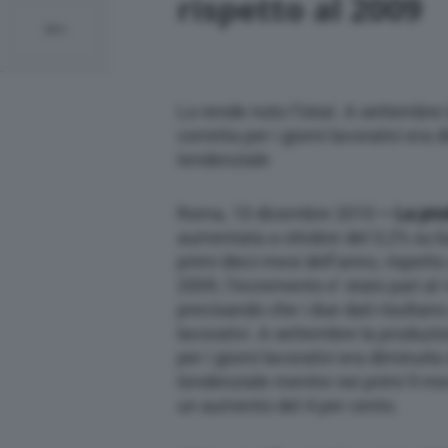
rispetto al 2009
Lo rende noto l’Istat. A settembre 
corretta per i giorni lavorativi era
tendenziale
Roma, 10 dicembre 2010
– La pro
aumentata a ottobre del 3,2% su b
primi dieci mesi dell’anno, rispetto
2009, l’incremento e’ stato pari al 
precisando che i due dati risultano c
lavorativi. A settembre la produzio
per i giorni lavorativi era diminuit
tendenziale mentre nei primi 9 mes
un aumento del 4 per cento.