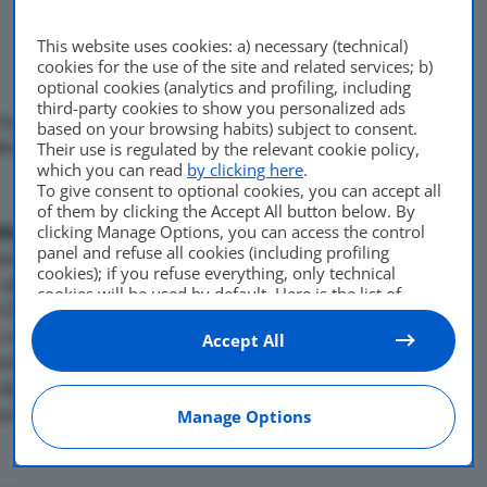
This website uses cookies: a) necessary (technical)
cookies for the use of the site and related services; b)
optional cookies (analytics and profiling, including
third-party cookies to show you personalized ads
la produzione di autoveicoli
based on your browsing habits) subject to consent.
 diminuita dell’8,2% su base
Their use is regulated by the relevant cookie policy,
Di
adminuser
which you can read
by clicking here
.
To give consent to optional cookies, you can accept all
10 Dicembre 2010
of them by clicking the Accept All button below. By
clicking Manage Options, you can access the control
duzione di autoveicoli
e’
panel and refuse all cookies (including profiling
ase tendenziale, mentre nei
cookies); if you refuse everything, only technical
 allo stesso periodo del
cookies will be used by default. Here is the list of
+3,9%. Lo rende noto l’Istat
providers
. Cookie consent will be stored and applied
also to the other websites of Editoriale Nazionale and
orretti per i giorni
Accept All
their subdomains. By expressing your choice on this
ne di autoveicoli corretta
site, you will therefore not be asked again on other
a dell’8,2% su base
Editoriale Nazionale websites that use the same
i dell’anno si era registrato
Manage Options
consent management platform (CMP). You can still
modify or withdraw your choice at any time through
the “Privacy Settings” section.