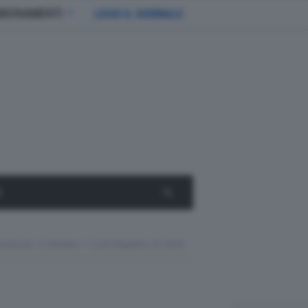
BBONAMENTI
LEGGI IL GIORNALE
E
oveicoli: A Ottobre + 3,2% Rispetto Al 2009