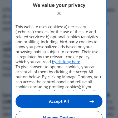
We value your privacy
Come Fare
Il Presidente americano, in una pausa del vertice Nato
di Lisbona, e’ salito a bordo del gioiellino Opel. Poi,
rivolgendosi alla stampa, ha detto che la macchina
This website uses cookies: a) necessary
elettrica “e’ il futuro”
Motor Valley Fest
(technical) cookies for the use of the site and
related services; b) optional cookies (analytics
and profiling, including third-party cookies to
Lisbona, 20 novembre 2010
– In una pausa del
show you personalized ads based on your
vertice della Nato
, il Presidente americano Barack
browsing habits) subject to consent. Their use
Varie
Obama ha promosso la macchina elettrica Opel
is regulated by the relevant cookie policy,
which you can read
by clicking here
.
Ampera, realizzata dalla General Motors in un
To give consent to optional cookies, you can
impianto di Detroit, che sara’ lanciata sul mercato
accept all of them by clicking the Accept All
europeo il prossimo anno.
button below. By clicking Manage Options, you
can access the control panel and refuse all
cookies (including profiling cookies); if you
refuse everything, only technical cookies will
La macchina e’ esposta alla Fiera internazionale di
be used by default. Here is the list of
providers
.
Accept All
Lisbona,
dove e’ in corso il summit. Obama e’ salito a
Cookie consent will be stored and applied also
to the other websites of Editoriale Nazionale
bordo e ha acceso il motore, sottolineando quanto sia
and their subdomains. By expressing your
silenzioso. Poi, rivolgendosi alla stampa, ha detto che
choice on this site, you will therefore not be
Manage Options