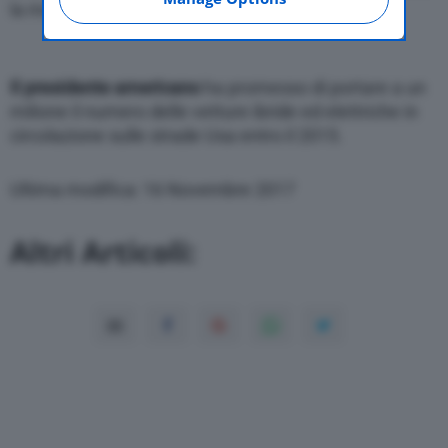
la macchina elettrica “e’ il futuro”.
asked again on other Editoriale Nazionale
websites that use the same consent
management platform (CMP). You can still
modify or withdraw your choice at any time
Il presidente americano
ha promesso di portare a un
through the “Privacy Settings” section.
milione il numero delle vetture ibride ed elettriche in
circolazione sulle strade Usa entro il 2015.
Ultima modifica: 16 Novembre 2017
Altri Articoli: