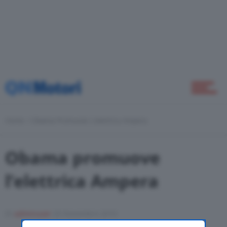
Home
Novità
Home
Obama Promuove L’elettrica Ampera
Green
Obama promuove
l’elettrica Ampera
Self Drive
Di
adminuser
20 Novembre 2010