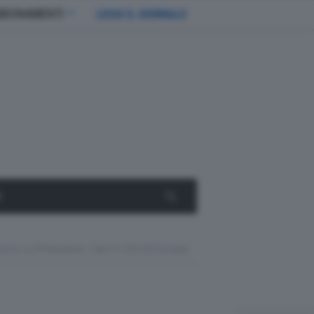
BBONAMENTI
LEGGI IL GIORNALE
E
isce La Produzione: Calo In USA Ed Europa