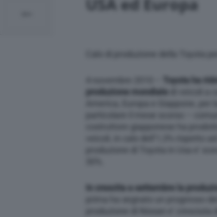
USA ed Europa
Calo di produzione della Toyota pe
4 novembre 2010 –
Toyota ha rid
produzione mondiale
di veicoli a 
America, Europa e Giappone, per la
particolare il mese scorso – comun
costruttore giapponese ha prodot
veicoli, in calo dell’1,3% rispetto 
produzione di Toyota in Usa e’ sce
30%.
In crescita a settembre la produz
prima ha segnato un progresso del
produzione di Nissan e’ cresciuta 