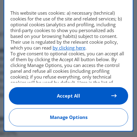
This website uses cookies: a) necessary (technical)
cookies for the use of the site and related services; b)
optional cookies (analytics and profiling, including
third-party cookies to show you personalized ads
r la prima volta in 12 mesi
based on your browsing habits) subject to consent.
Their use is regulated by the relevant cookie policy,
Di
adminuser
which you can read
by clicking here
.
otto a settembre la
To give consent to optional cookies, you can accept all
25 Ottobre 2010
causa della flessione in Nord
of them by clicking the Accept All button below. By
clicking Manage Options, you can access the control
 prima volta in 12 mesi. In
panel and refuse all cookies (including profiling
ica una nota – il
cookies); if you refuse everything, only technical
to globalmente 672.604
cookies will be used by default. Here is the list of
ad un anno fa. Mentre la
providers
. Cookie consent will be stored and applied
also to the other websites of Editoriale Nazionale and
sa del 16% ed in Europa del
Accept All
their subdomains. By expressing your choice on this
site, you will therefore not be asked again on other
Editoriale Nazionale websites that use the same
Manage Options
consent management platform (CMP). You can still
ione
di Honda e Nissan: la
modify or withdraw your choice at any time through
 9,2%, mentre la
the “Privacy Settings” section.
del 27%.