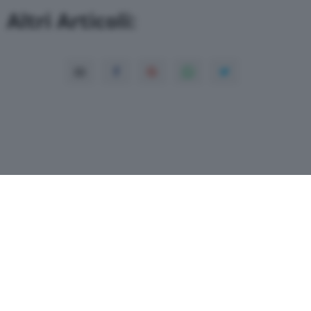
Altri Articoli:
Copyright© 2026 QN Media S.p.A. -
Dati
societari
-
ISSN
-
Dichiarazione di