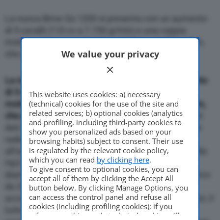
Come Fare
La nuova Bmw Gs 1200 si presenta con un aumento
di 5 cavalli (110 cv a 7.750 g/min) e una coppia
motrice, che passa da 115 a 120 Nm a 6.000 g/min,
Motor Valley Fest
We value your privacy
che pero’ si sposta piu’ in alto
La nuova Bmw Gs 1200 si presenta con un aumento
Varie
di 5 cavalli (110 cv a 7.750 g/min) e una coppia
This website uses cookies: a) necessary
(technical) cookies for the use of the site and
motrice, che passa da 115 a 120 Nm a 6.000 g/min,
related services; b) optional cookies (analytics
che pero’ si sposta piu’ in alto.
Per arrivare a questi
and profiling, including third-party cookies to
dati gli ingegneri Bmw hanno lavorato sulle Valvole
show you personalized ads based on your
radiali e distribuzione Dohc che sono il fiore
browsing habits) subject to consent. Their use
is regulated by the relevant cookie policy,
all’occhiello del nuovo Gs, un sistema ereditato dalla
which you can read
by clicking here
.
Hp2 Sport . Le valvole d’aspirazione crescono di
To give consent to optional cookies, you can
diametro, da 36 a 39mm, cosi’ come quelle di scarico
accept all of them by clicking the Accept All
da 31 a 33. I rapporti sono stati leggermente
button below. By clicking Manage Options, you
can access the control panel and refuse all
accorciati approfittando delle alte potenze maggiori, il
cookies (including profiling cookies); if you
tutto per favorire accelerazione e ripresa, senza
refuse everything, only technical cookies will