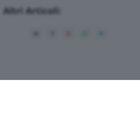
Altri Articoli:
Copyright© 2026 QN Media S.p.A. -
Dati
societari
-
ISSN
-
Dichiarazione di