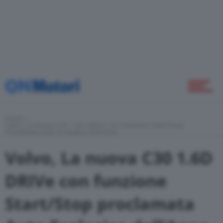
Home
Novità
Home
Volvo, La Nuova C30 1.6D DRIVe Con Funzione Start/Stop
Proclamata Auto Ecologica Dell’Anno
Green
Volvo, La nuova C30 1.6D
DRIVe con funzione
Self Drive
Start/Stop proclamata
Come Fare