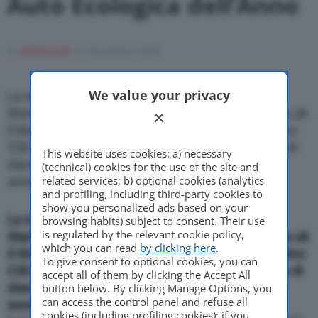
Auto Ecologica dell’Anno
Di
adminuser
14 Dicembre 2009
Motor Valley Fest
We value your privacy
La nuova Volvo C30 1.6D DRIVe con funzione
Start/Stop ha ricevuto da TheGreenCarWebsite.co.uk
Varie
il titolo di Auto ecologica dell’anno per il 2009. Volvo
C30 si e’ aggiudicata il riconoscimento superando di
This website uses cookies: a) necessary
slancio rivali come Toyota Prius e BMW 316d nel
(technical) cookies for the use of the site and
related services; b) optional cookies (analytics
sondaggio on line
and profiling, including third-party cookies to
show you personalized ads based on your
La nuova Volvo C30 1.6D DRIVe con funzione
browsing habits) subject to consent. Their use
is regulated by the relevant cookie policy,
Start/Stop ha ricevuto da TheGreenCarWebsite.co.uk
which you can read
by clicking here
.
il titolo di Auto ecologica dell’anno per il 2009. Volvo
To give consent to optional cookies, you can
C30 si e’ aggiudicata il riconoscimento superando di
accept all of them by clicking the Accept All
slancio rivali come Toyota Prius e BMW 316d nel
button below. By clicking Manage Options, you
can access the control panel and refuse all
sondaggio on line.
La nuova C30 1.6D DRIVe con
cookies (including profiling cookies); if you