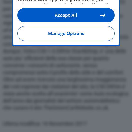
funzione Start&Stop; ha un livello di emissioni di CO2
refuse everything, only technical cookies will
pari a soli 99 g/km; oltre a permetterle di fruire di
be used by default. Here is the list of
providers
.
Accept All
vantaggi fiscali in alcuni Paesi Europei, tale risultato
Cookie consent will be stored and applied also
to the other websites of Editoriale Nazionale
significa consumi di soli 3,8 litri per 100 km e
and their subdomains. By expressing your
un’autonomia potenziale, basata sui dati di
choice on this site, you will therefore not be
Manage Options
omologazione, di oltre 1.350 km con un pieno nel ciclo
asked again on other Editoriale Nazionale
websites that use the same consent
combinato. Grazie alle sue credenziali ecologiche,
management platform (CMP). You can still
dunque, Volvo C30 1.6 DRIVe Start&Stop; e’ una delle
modify or withdraw your choice at any time
auto piu’ efficienti della sua classe per quanto
through the “Privacy Settings” section.
concerne i consumi di carburante, senza
compromessi sotto il profilo dello stile e del comfort.
Oltre ad avere ricevuto una larghissima maggioranza
dei voti espressi dai visitatori del sito, la C30 DRIVe e’
stata anche scelta all’unanimita’ come Auto ecologica
dell’anno dai giornalisti del settore automobilistico
che curano il sito TheGreenCarWebsite.co.uk.
Ultima modifica: 16 Novembre 2017