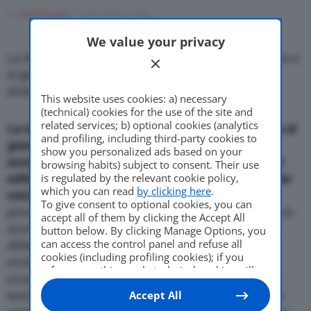
Come Fare
Di
adminuser
1 Dicembre 2009
We value your privacy
La Roadster lascia il tranquillo terreno delle cruisers e
Motor Valley Fest
si getta a capofitto in quello delle muscolose
streetfighter
This website uses cookies: a) necessary
(technical) cookies for the use of the site and
related services; b) optional cookies (analytics
La nuova Rocket III Roadster si mostra finalmente al
Varie
and profiling, including third-party cookies to
grande pubblico sotto le luci di Eicma 2009,
show you personalized ads based on your
accompagnata da nuovi, esclusivi modelli special
browsing habits) subject to consent. Their use
is regulated by the relevant cookie policy,
edition e importanti partnership con aziende leader
which you can read
by clicking here
.
come Ohlins e Castrol.
La Rocket III Roadster,
To give consent to optional cookies, you can
presentata ufficialmente alla stampa in Inghilterra lo
accept all of them by clicking the Accept All
scorso mese di ottobre, e’ la piu’ recente versione
button below. By clicking Manage Options, you
can access the control panel and refuse all
della motocicletta culto, che dal 2004 con il suo
cookies (including profiling cookies); if you
motore tre cilindri in linea da 2.3 litri ha dato uno
refuse everything, only technical cookies will
scossone al mercato delle due ruote. La Roadster
be used by default. Here is the list of
providers
.
lascia il tranquillo terreno delle cruisers e si getta a
Accept All
Cookie consent will be stored and applied also
to the other websites of Editoriale Nazionale