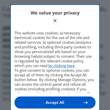
Come Fare
E’ prevista per il 19 gennaio la ripresa produttiva nella
We value your privacy
maggior parte degli stabilimenti del gruppo Fiat
Motor Valley Fest
{{IMG_SX}}
E’ prevista per il 19 gennaio la ripresa
This website uses cookies: a) necessary
produttiva nella maggior parte degli stabilimenti
(technical) cookies for the use of the site and
della Fiat
related services; b) optional cookies (analytics
Auto.
A Melfi l’attivita’ riprendera’ il 12, ma ci sara’ di
and profiling, including third-party cookies to
Varie
show you personalized ads based on your
nuovo cassa integrazione dal 26 gennaio all’8
browsing habits) subject to consent. Their use
febbraio. La fermata piu’ lunga e’ a Pomigliano, dove
is regulated by the relevant cookie policy,
si producono i modelli Alfa Romeo 147, 159, Sw e
which you can read
by clicking here
.
Coupe”, chiusa due mesi, dall’8 dicembre all’8
To give consent to optional cookies, you can
accept all of them by clicking the Accept All
febbraio. Torneranno al lavoro il 19 gennaio gli operai
button below. By clicking Manage Options, you
di Mirafiori, Cassino e Termini Imerese, ma un nuovo
can access the control panel and refuse all
stop e’ previsto dal 2 all’8 febbraio e, per la fabbrica
cookies (including profiling cookies); if you
siciliana, dove si produce la Lancia Ypsilon, anche dal
refuse everything, only technical cookies will
be used by default. Here is the list of
providers
.
26 al 30 gennaio.
Accept All
Cookie consent will be stored and applied also
to the other websites of Editoriale Nazionale