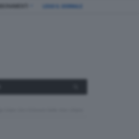
BBONAMENTI
LEGGI IL GIORNALE
E
rgia Solare Zero Emissioni Nelle Aree Urbane