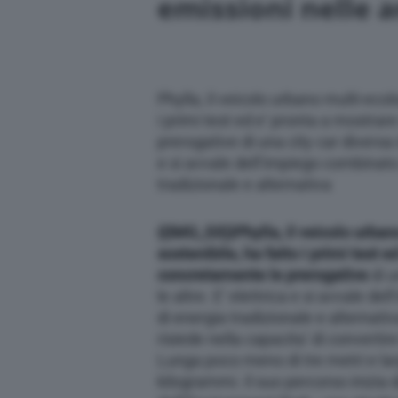
emissioni nelle 
Phylla, il veicolo urbano multi-ecol
i primi test ed e’ pronta a mostra
prerogative di una city car diversa d
e si avvale dell’impiego combinato 
tradizionale e alternativa
{{IMG_SX}}
Phylla, il veicolo urba
sostenibile, ha fatto i primi test 
concretamente le prerogative
di u
le altre. E’ elettrica e si avvale de
di energia tradizionale e alternati
risiede nella capacita’ di convertire
Lunga poco meno di tre metri e lar
kilogrammi. Il suo percorso inizia 