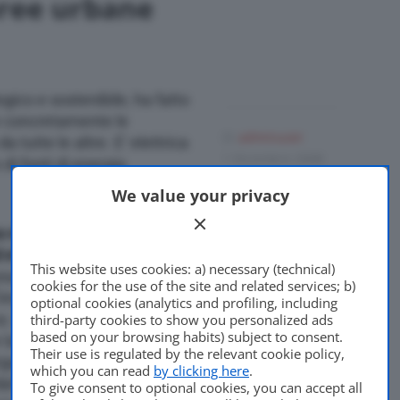
aree urbane
ogico e sostenibile, ha fatto
re concretamente le
Di
adminuser
a tutte le altre. E’ elettrica
1 Dicembre 2008
di fonti di energia
We value your privacy
no multi-ecologico e
ed e’ pronta a mostrare
This website uses cookies: a) necessary (technical)
na city car diversa da tutte
cookies for the use of the site and related services; b)
ll’impiego combinato di fonti
optional cookies (analytics and profiling, including
va. L’innovazione di Phylla
third-party cookies to show you personalized ads
based on your browsing habits) subject to consent.
 la luce solare in energia.
Their use is regulated by the relevant cookie policy,
ga 1,6, Phylla pesa 750
which you can read
by clicking here
.
dal totem fotovoltaico
To give consent to optional cookies, you can accept all