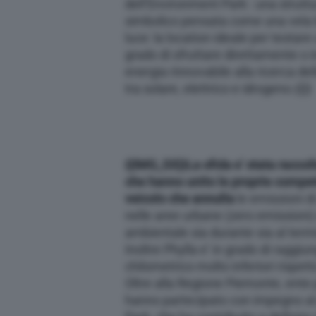
dell’Environment Park : una struttu
simbolico pensata come una vela 
luce: la location ideale per testare
grado di sfruttare direttamente o i
energia rinnovabile alla ricerca d
tra solare, elettrico e idrogeno.
{{}}
{{IMG_SX}}
La sfida e’ stata raccol
che hanno unito le proprie compet
veicolo che annulla
le emissioni d
nelle aree urbane (zero emissioni) 
ambientale sia durante sia al term
Inoltre Phylla e’ in grado di raggiun
chilometrico molto inferiori rispet
Oltre alla Regione Piemonte, ente 
hanno partecipato con impegno al