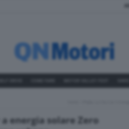
A
SELF DRIVE
COME FARE
MOTOR VALLEY FEST
VARI
Home
Phylla, La City-Car A Ene
r a energia solare Zero