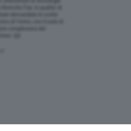
 e selezionare le tecnologie
Ricerche Fiat, in qualita’ di
 state demandate le scelte
nico di Torino, con il ruolo di
one complessiva del
rtner.
{{}}
17