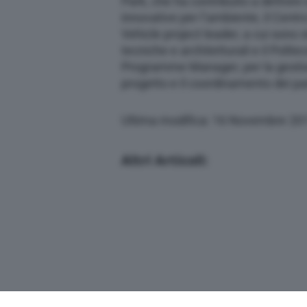
Park, che ha contribuito a definire
innovative per l’ambiente, il Centro 
Vehicle project leader, a cui sono
tecniche e architetturali e il Politec
Programme Manager, per la gesti
progetto e il coordinamento dei pa
Ultima modifica: 16 Novembre 20
Altri Articoli: