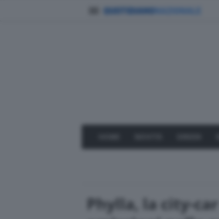
HOME
NOVITÀ
GREEN
Phylla, la city-ca