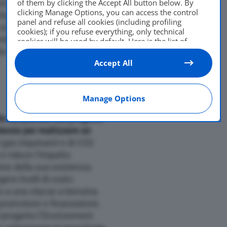
of them by clicking the Accept All button below. By
ra dal forte impatto
clicking Manage Options, you can access the control
leggera e permeabile alla
panel and refuse all cookies (including profiling
 un veicolo-laboratorio in
cookies); if you refuse everything, only technical
ndirettamente le fonti di
cookies will be used by default. Here is the list of
providers
. Cookie consent will be stored and applied
ella migliore combinazione
also to the other websites of Editoriale Nazionale and
Accept All
their subdomains. By expressing your choice on this
site, you will therefore not be asked again on other
Editoriale Nazionale websites that use the same
Manage Options
consent management platform (CMP). You can still
modify or withdraw your choice at any time through
the “Privacy Settings” section.
ta dai partner del progetto
enze per realizzare un
i gas inquinanti e di CO2
e riduce l’impatto
ine della sua esistenza.
gere livelli di costo
to a una citycar a benzina.
promotore e finanziatore,
 progetto l’Environment