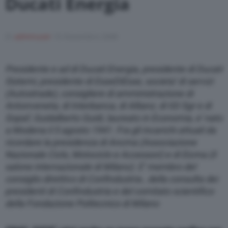
Ducati Energia
Di
adminuser
10 Novembre 2008
Presidente e ad di Ducati Energia, presidente di Ducati
Sistemi, presidente di EsseDiEsse, societa’ di servizi
(Autostrade), consigliere di amministrazione di
Antonveneta, di Interbanca, di Allianz, di IGI Sgr e di
Sopaf, Guidalberto Guidi, laureato in Economia, e’ nato
a Modena il 5 agosto 1941. Fra gli incarichi attuali da
ricordare la presidenza di Ancma (Associazione
Nazionale Ciclo, Motociclo e Accessori) e di Eicma (il
salone internazionale di Milano). E’ membro del
consiglio direttivo di Confindustria , della consulta dei
presidenti di Confindustria e del comitato scientifico
della Fondazione Politecnico di Milano