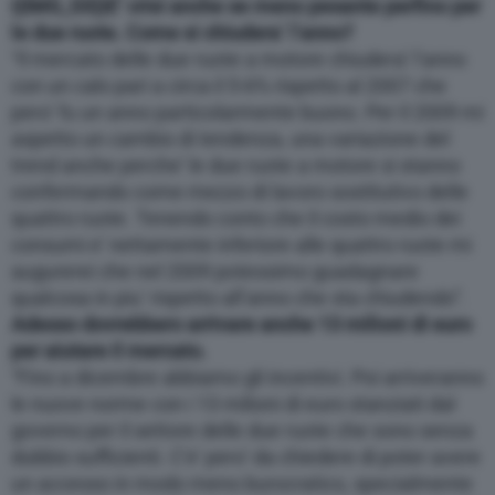
{{IMG_SX}}
E’ crisi anche se meno pesante perfino per
le due ruote. Come si chiudera’ l’anno?
“Il mercato delle due ruote a motore chiudera’ l’anno
con un calo pari a circa il 5-6% rispetto al 2007 che
pero’ fu un anno particolarmente buono. Per il 2009 mi
aspetto un cambio di tendenza, una variazione del
trend anche perche’ le due ruote a motore si stanno
confermando come mezzo di lavoro sostitutivo delle
quattro ruote. Tenendo conto che il costo medio dei
consumi e’ nettamente inferiore alle quattro ruote mi
augurerei che nel 2009 potessimo guadagnare
qualcosa in piu’ rispetto all’anno che sta chiudendo”.
Adesso dovrebbero arrivare anche 13 milioni di euro
per aiutare il mercato.
“Fino a dicembre abbiamo gli incentivi. Poi arriveranno
le nuove norme con i 13 milioni di euro stanziati dal
governo per il settore delle due ruote che sono senza
dubbio sufficienti. C’e’ pero’ da chiedere di poter avere
un accesso in modo meno burocratico, specialmente