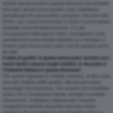
settore sta lavorando in questa direzione con prodotti
innovativi anche a tre e quattro ruote. Dobbiamo
considerare che uno scooter consuma 1 litro per oltre
20 km, con i nuovi motori Euro 2 e Euro 3 ormai stiamo
andando verso emissioni irrisorie. C’e’ poi
l’occupazione dello spazio vitale. Immaginate come
sarebbero le nostre strade cittadine se a circolare ci
fossero solo mezzi a due ruote e poi la risposta arriva
da sola”.
Il salto di qualita’ in questo senso potra’ arrivare con i
mezzi ibridi e ancora meglio elettrici. A che punto e’
l’industria italiana in questa direzione?
“Per quanto riguarda la mobilita’ elettrica , le due ruote
sono piu’ indietro delle quattro. Ma non per motivi
tecnologici ma economici. Uno scooter con le batterie
al litio, che e’ la soluzione ideale, verrebbe a costate
un’enormita’. Dobbiamo utilizzare per rimanere
competivi le batterie al piombo che sono molto
pesanti e che non hanno la resa di quelle a litio. La