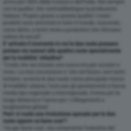
arriva per l’80% dalla Croazia e dell’India. Ma sempre
con la qualita’ che contraddistingue la produzione
italiana. Proprio grazie a questa qualita’ i nostri
prodotti sono ammirati in tutto il mondo, riuscendo,
come detto, a tener testa a produttori che sfornano
milioni di veicoli”.
E’ arrivato il momento in cui le due ruote possano
portare via numeri alle quattro ruote specialmente
per la mobilita’ cittadina?
“Credo che sia iniziata una nuova era per scooter e
moto. La mia convinzione e’ che nel futuro, non tanto
lontano, avremo le due ruote come principale mezzo
di mobilita’ urbana, l’auto per gli spostamenti a fascia
media tipo regionale o interregionale, il treno per la
lunga distanza e l’aereo per i collegamenti a
lunghissima gittata”.
Pero’ ci vuole una rivoluzione epocale per le due
ruote oppure va bene cosi’?
“Va gia’ bene cosi’, ma certamente l’industria del