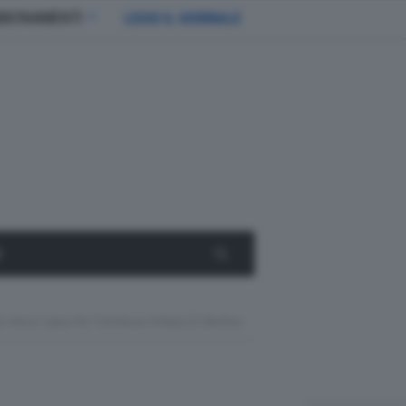
BBONAMENTI
LEGGI IL GIORNALE
E
 Vince Gara Per Fornitura Polizia Di Berlino