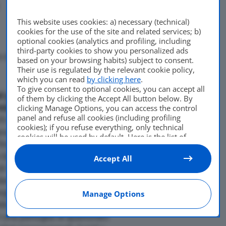
This website uses cookies: a) necessary (technical)
cookies for the use of the site and related services; b)
optional cookies (analytics and profiling, including
third-party cookies to show you personalized ads
 capitale tedesca avverra’
based on your browsing habits) subject to consent.
Their use is regulated by the relevant cookie policy,
Di
adminuser
which you can read
by clicking here
.
To give consent to optional cookies, you can accept all
14 Ottobre 2008
l gruppo Piaggio, si e’
of them by clicking the Accept All button below. By
inistero degli Interni del
clicking Manage Options, you can access the control
panel and refuse all cookies (including profiling
i 35 motociclette che saranno
cookies); if you refuse everything, only technical
na delle Norge 850 nella
cookies will be used by default. Here is the list of
fine dell’anno. Il modello
providers
. Cookie consent will be stored and applied
also to the other websites of Editoriale Nazionale and
 bicilindrico Guzzi dalla
Accept All
their subdomains. By expressing your choice on this
 di 90°, con cambio a sei
site, you will therefore not be asked again on other
rdano. Battezzata come
Editoriale Nazionale websites that use the same
ge, la granturismo della
Manage Options
consent management platform (CMP). You can still
modify or withdraw your choice at any time through
ile anche nella cilindrata
the “Privacy Settings” section.
una pattuglia di quattordici