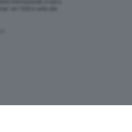
sti internazionali, il raid a
i’ nel 1928 in sella alla
17