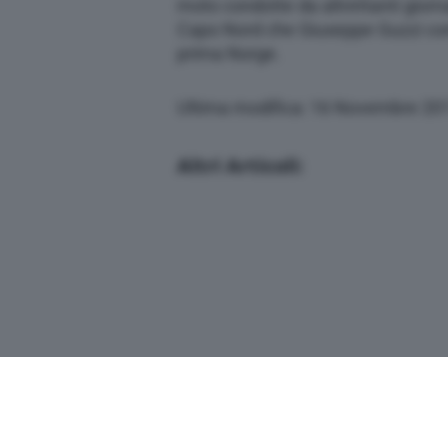
moto condotte da altrettanti giornali
Capo Nord che Giuseppe Guzzi comp
prima Norge.
Ultima modifica: 16 Novembre 20
Altri Articoli: