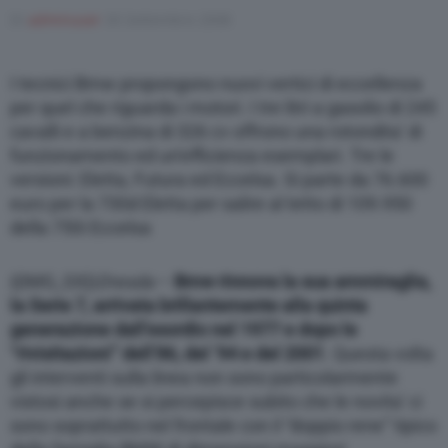
Varie
Di
adminuser
30 Settembre 2008
I tecnici Bmw propongono nuovi vertici di eccellenza
per quel che riguarda i motori. I tre litri a gasolio di 245
cavalli e a benzina di 326 cv offrono una rotondita’ di
funzionamento ed un’efficienza esemplari. Tre le
versioni: Eletta, Futura ed Eccelsa. Si parte da 76.600
euro per la 730d Eletta per salire al tetto di 109.950
della 750i Eccelsa
{{IMG_SX}}
Dresda
–
Bmw rinnova la sua ammiraglia,
la Serie 7, arrivata brillantemente alla quinta
generazione dall’esordio nel 1977 e dopo le
“rivisitazioni” dell’86, del ’94 e del 2001
. Questa volta
gli interventi sulla linea non sono particolarmente
vistosi anche se si percepisce subito che le novita’ ci
sono soprattutto nel frontale con il “doppio rene” tipico