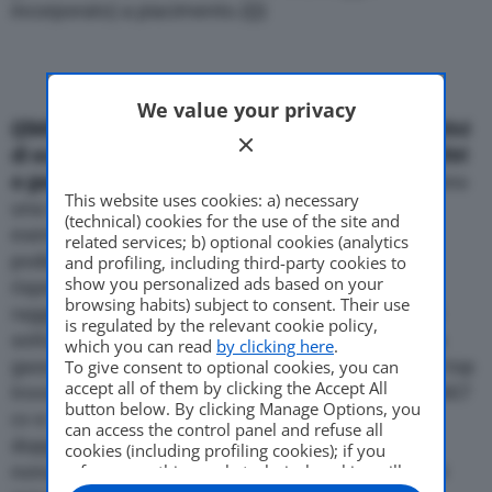
incorporato) a piacimento.
{{}}
We value your privacy
{{IMG_SX}}
I tecnici di BMW propongono nuovi vertici
di eccellenza per quel che riguarda i motori. I tre litri
a gasolio di 245 cavalli e a benzina di 326 cv
offrono
This website uses cookies: a) necessary
una rotondita’ di funzionamento ed un’efficienza
(technical) cookies for the use of the site and
esemplari: sono sempre in tiro grazie anche alle
related services; b) optional cookies (analytics
poderose coppie massime (540 e 450 Nm
and profiling, including third-party cookies to
show you personalized ads based on your
rispettivamente) e particolarmente sobrii pur
browsing habits) subject to consent. Their use
raggiungendo velocita’ elevate. Il benzina sta al di
is regulated by the relevant cookie policy,
sotto dei 10 litri per 100 km, mentre il propulsore a
which you can read
by clicking here
.
gasolio sfiora i 14 km con un litro di carburante. Al top
To give consent to optional cookies, you can
accept all of them by clicking the Accept All
troviamo lo straordinario 8 cilindri a V di 4.395 cc, 407
button below. By clicking Manage Options, you
cv e 600 Nm, che grazie all’iniezione diretta e al
can access the control panel and refuse all
doppio turbo scatta da 0 a 100 in appena 5,2″
cookies (including profiling cookies); if you
nonostante un peso di 1.945 kg. Tutti e tre i motori
refuse everything, only technical cookies will