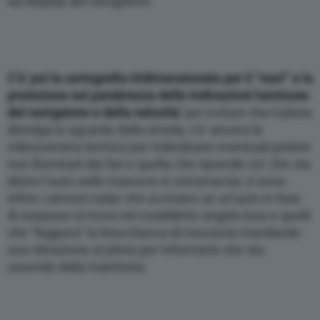
sul display del navigatore.
C’e’ poi la cartografia tridimensionale per il “navi” e la
proiezione sul parabrezza delle indicazioni luminose
del navigatore e della velocita’
per evitare che il pilota
distolga lo sguardo dalla strada; c’e’ ancora la
videocamera termica per individuare eventuali pedoni
non illuminati dai fari e quella che riprende cio’ che sta
dietro l’auto nelle manovre in retromarcia; ci sono
infine i sensori radar che avvisano se un’auto in fase
di sorpasso si trova nel cosiddetto angolo buio e quelli
che “leggono” la linea bianca di mezzeria mandando
una vibrazione al pilota per informarlo che sta
uscendo dalla traiettoria.