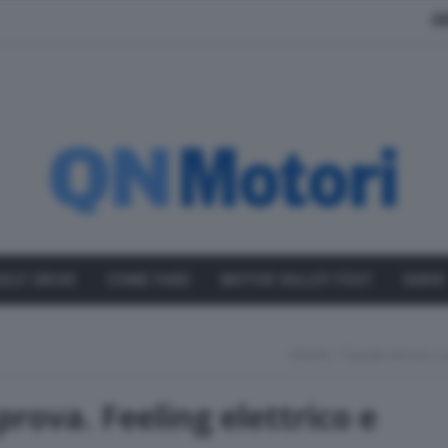
A
SELF DRIVE
COME FARE
MOTOR VALLEY FEST
VARIE
Home
Suzuki Across, L
prova. Feeling elettrico e