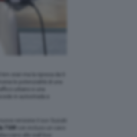
0 km orari ma la ripresa da 0
onia le potenzialità di una
affico urbano e una
ede in autostrada a
a nuova versione il suv Suzuki
da 7 kW
con incluso un cavo
acciarsi alle wall box