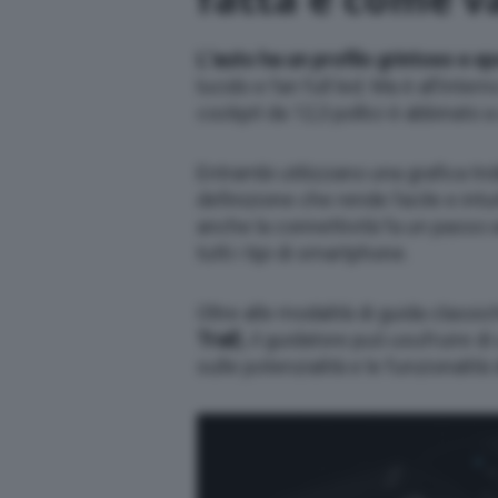
L’auto ha un profilo grintoso e sp
lucido e fari full led. Ma è all’inter
cockpit da 12,3 pollici è abbinato a
Entrambi utilizzano una grafica tri
definizione che rende facile e intu
anche la connettività fa un passo a
tutti i tipi di smartphone.
Oltre alle modalità di guida classic
Trail
), il guidatore può usufruire d
sulle potenzialità e le funzionalità