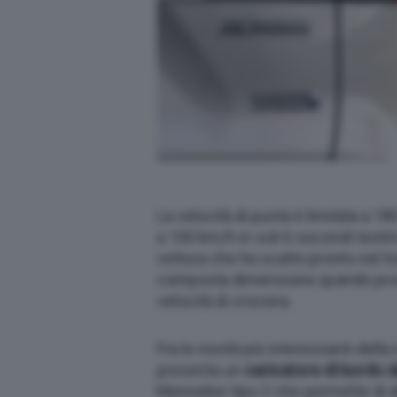
La velocità di punta è limitata a 18
a 100 km/h in soli 6 secondi testim
vettura che ha scatto pronto nel tr
composta dimensione quando proc
velocità di crociera.
Fra le novità più interessanti dell
presenta un
caricatore di bordo 
Menneker tipo 2 che permette di all