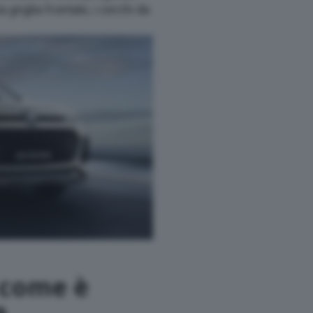
 griglia frontale, i cerchi da
 come è
a