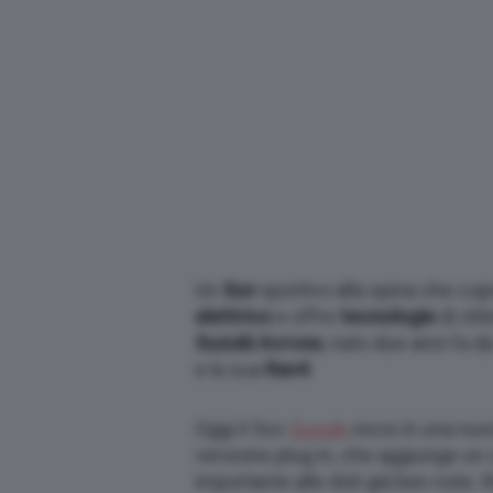
Un
Suv
sportivo alla spina che copr
elettrico
e offre
tecnologie
di otti
Suzuki Across
, nato due anni fa 
e la sua
Rav4
.
Oggi il Suv
Suzuki
esce in una nuo
versione plug in, che aggiunge un
importante alle doti già ben note. R