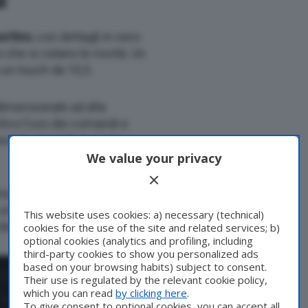
ortivo
, con dettagli in nero
no che si celano le novità. Un
 un touch da 10,5.
dimensionale ad alta
itivo l’uso dei comandi e
vanti, aprendo le porte a
We value your privacy
he (
Normal
,
Eco,
Sport
e
i un controllo visivo costante
This website uses cookies: a) necessary (technical)
 del sistema ibrido.
cookies for the use of the site and related services; b)
optional cookies (analytics and profiling, including
third-party cookies to show you personalized ads
based on your browsing habits) subject to consent.
Their use is regulated by the relevant cookie policy,
which you can read
by clicking here
.
To give consent to optional cookies, you can accept all