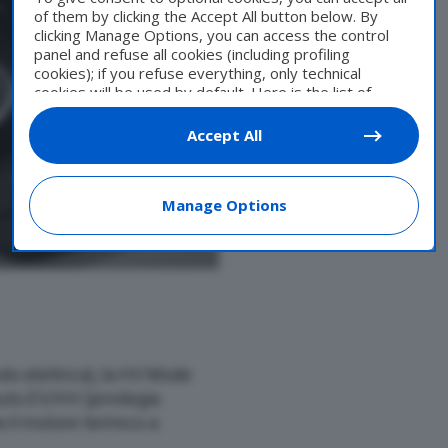
of them by clicking the Accept All button below. By
clicking Manage Options, you can access the control
panel and refuse all cookies (including profiling
cookies); if you refuse everything, only technical
cookies will be used by default. Here is the list of
providers
. Cookie consent will be stored and applied
also to the other websites of Editoriale Nazionale and
Accept All
their subdomains. By expressing your choice on this
site, you will therefore not be asked again on other
Editoriale Nazionale websites that use the same
Manage Options
consent management platform (CMP). You can still
modify or withdraw your choice at any time through
the “Privacy Settings” section.
lo elettrica), la HV Mode
uto EV/HV (privilegia
a il motore termico a