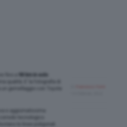
e fino a
98 km in solo
ma qualità. E’ la fotografia di
Di
Francesco Forni
da un gemellaggio con Toyota
14 Febbraio 2023
va e aggiornatissima
 corredo tecnologico
estano le linee poligonali