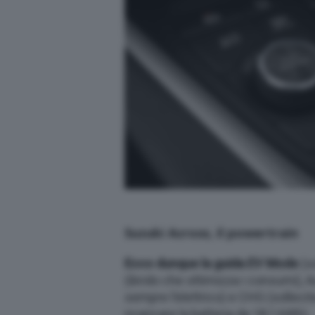
Suzuki Across, il powertrain
Ecco dunque la guida EV Mode
(so
(ibrido che ottimizza i consumi), A
sempre l’elettrico) e CHG (sollecit
ricaricare la batteria da 18,1 kWh).