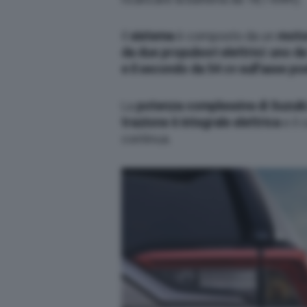
Il
sistema
è composto da un
motor
da due propulsori elettrici: uno d
e il secondo da 54 cv sull’asse po
La
potenza complessiva di Suzuki
trazione è integrale elettrica
e il
continua.