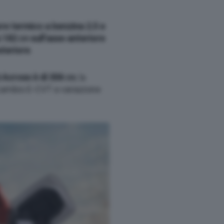
e termico a benzina 2.5 e
a 182 cv sull’asse anteriore
steriore
.
 Across è di 306 cv
, la
 cambio E-CVT a variazione