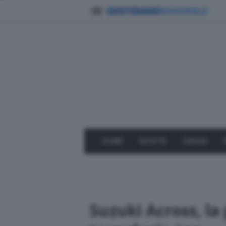
HOME
NOVITÀ
GREEN
Suzuki Across, la 