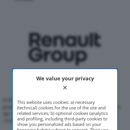
We value your privacy
In Europa, il Gruppo può contare sull’offensiva
This website uses cookies: a) necessary
prodotto, guadagnando quote di mercato: aumento
(technical) cookies for the use of the site and
related services; b) optional cookies (analytics
del 18,6% dei volumi su un mercato in crescita del
and profiling, including third-party cookies to
13,9%.
show you personalized ads based on your
browsing habits) subject to consent. Their use