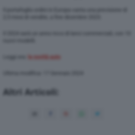
Il portafoglio ordini in Europa vanta una previsione di
2,5 mesi di vendite, a fine dicembre 2023.
Il 2024 sarà un anno ricco di lanci commerciali, con 10
nuovi modelli.
Leggi ora:
le novità auto
Ultima modifica: 17 Gennaio 2024
Altri Articoli: