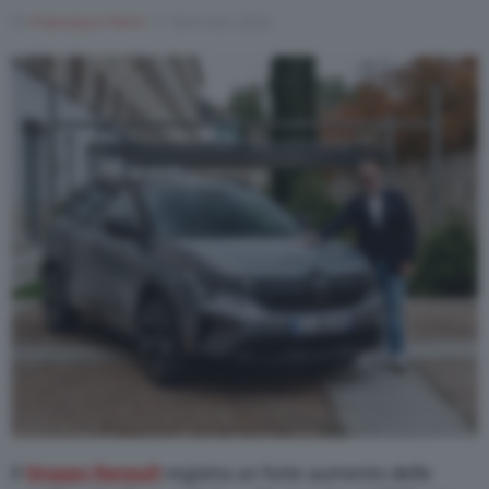
Di
Francesco Forni
17 Gennaio 2024
Il
Gruppo Renault
registra un forte aumento delle