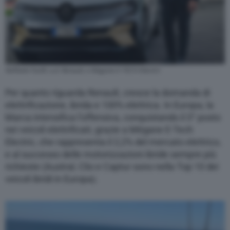
Raffaele Fusilli, a.d. Renault, e Megane E-TECH Electric
Per quanto riguarda Renault, cresce la domanda di
elettrificazione, ibrida e 100% elettrica. In Europa, la
Marca intensifica l’offensiva, conquistando il 3° posto
nei veicoli elettrificati, grazie a Mégane E-Tech
Electric, che rappresenta il 2,2% del mercato elettrico,
e al successo delle motorizzazioni ibride sempre più
richieste (Austral, Clio e Captur sono nella Top 10 dei
veicoli ibridi in Europa).