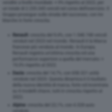
vendite a livello mondiale: + 9% rispetto al 2022, per
un totale di 2.235.345 veicoli nel corso dell’esercizio. Il
Gruppo prosegue sulla strada del successo, con tre
Marche in forte crescita.
Renault
: crescita del 9,4%, con 1.548.748 veicoli
venduti nel 2023 nel mondo. Renault è la Marca
francese più venduta al mondo. In Europa,
Renault registra un’ottima crescita ed una
performance superiore a quella del mercato: +
19,3% rispetto al 2022.
Dacia
: crescita del 14,7%, con 658.321 unità
vendute nel 2023. Questa dinamica è il risultato
della nuova identità di marca, forte ed incentrata
su 4 modelli chiave, tutti in crescita rispetto al
2022.
Alpine
: crescita del 22,1%, con 4.328 auto
vendute.