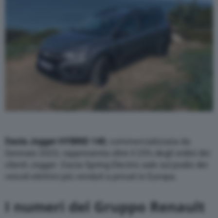
Dacia Jogger HYBRID 140
, commercializzata da
Gennaio 2023, rappresenta oltre il 25% degli ordini dei
clienti Jogger. Dacia Spring Electric sale sul podio dei
veicoli elettrici più venduti a privati in Europa.
I numeri del Gruppo Renault