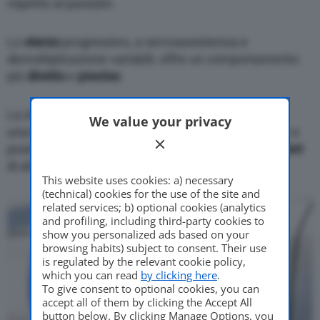
rispetto al passato.
Lo
sterzo
progressivo, a servoassistenza e
demoltiplicazione variabili, offre un comportamento
più
diretto
e
preciso
.
La A3 alla spina è molto bilanciata con
We value your privacy
una
ripartizione delle masse è 55/45
tra anteriore e
posteriore, e spicca per
l’ottima ripresa e un comfort
di alto livello. Il contesto è di alta qualità.
This website uses cookies: a) necessary
(technical) cookies for the use of the site and
related services; b) optional cookies (analytics
and profiling, including third-party cookies to
show you personalized ads based on your
browsing habits) subject to consent. Their use
is regulated by the relevant cookie policy,
which you can read
by clicking here
.
To give consent to optional cookies, you can
accept all of them by clicking the Accept All
button below. By clicking Manage Options, you