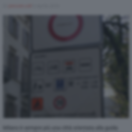
Di
joincom.coll
6 Aprile 2018
Varie
Milano è sempre più una città orientata alla guida