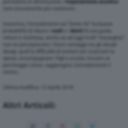
prevedono in diminuzione; l’
inquinamento acustico
sarà sicuramente più contenuto.
Insomma, l’investimento sul “limite 30” ha buone
probabilità di ridurre i
costi
e i
danni
di una guida
veloce e rischiosa, anche se ad oggi molti “meneghini”
non ne percepiscono i futuri vantaggi ma gli attuali
disagi, quali la difficoltà di sostare per scaricare la
spesa, accompagnare i figli a scuola, trovare un
parcheggio vicino, raggiungere comodamente il
centro…
Ultima modifica: 12 Aprile 2018
Altri Articoli: