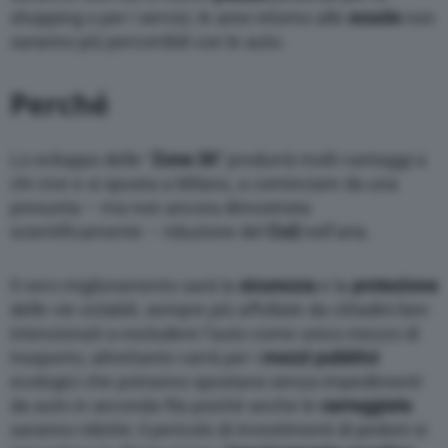
shopping o per i servizi, le aree intorno alle
scuole
non
saranno più percorribili con le auto.
Perché
Lo sviluppo delle “
Zone 30
” produrrà molti vantaggi a
chi vive e si sposta a Milano, a cominciare da una
presunta – ma non ancora dimostrata
scientificamente – riduzione del
Co2
nell’aria.
Il vero miglioramento sarà la
sicurezza
e la
protezione
delle vie ciclabili, sempre più affollate da cittadini ben
intenzionati a escludere l’auto come unico mezzo di
trasporto; altrettanto varrà per i
mezzi pubblici
ecologici che potranno spostarsi senza impedimenti
da auto in seconda fila poiché anche le
carreggiate
saranno ridotte; il pericolo di investimenti di pedoni si