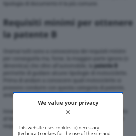
tipologia di documento è la più comune.
Requisiti minimi per ottenere
la patente B
Oramai tutti sono a conoscenza dei requisiti minimi
per conseguirla ma, forse, la maggior parte ignora (o
dimentica) che oltre all’automobile, la
patente B
permette di guidare alcune tipologie di motociclette.
Prima di andare a conoscere quali motociclette si
possono condurre con questa categoria di patente,
andiamo a vedere cosa fare per ottenerla.
We value your privacy
Innanzitutto è obbligatorio aver compiuto i
18 anni
e
al tempo stesso essere in possesso di determinati
requisiti psico-fisici.
This website uses cookies: a) necessary
(technical) cookies for the use of the site and