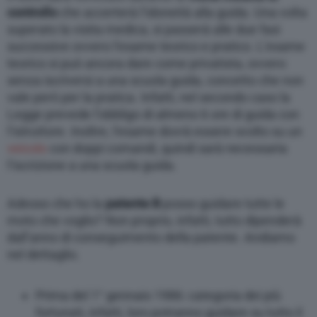
controllo
che accerterà l’idoneità alla guida. Una volta
superato la visita medica, si passerà alle due fasi
successive ovvero l’esame teorico e pratico. L’esame
teorico si può ancora dare come privatista, ovvero
senza iscriversi a una scuola guida, concetto che non
vale però per la pratica. Infatti, nel secondo caso la
Legge prevede l’obbligo di almeno 6 ore di guida con
l’istruttore. Inoltre, l’esame dovrà essere svolto su un
veicolo
con doppi comandi, quindi sarà necessaria
l’iscrizione a una scuola guida.
Adesso che ho la
patente B
posso guidare tutte le
moto che voglio? Non proprio, infatti, tutto dipenderà
dall’anno di conseguimento della patente. Andiamo
nel dettaglio.
Prima del 1° gennaio 1986: categoria dei più
fortunati, infatti, loro potranno guidare su tutto il