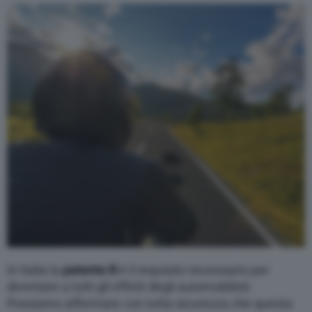
Varie
In Italia la
patente B
è il requisito necessario per
diventare a tutti gli effetti degli automobilisti.
Possiamo affermare con tutta sicurezza che questa