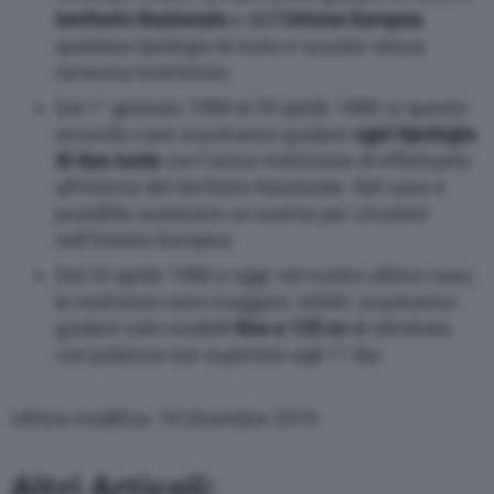
territorio Nazionale
e dell’
Unione Europea
qualsiasi tipologia di moto e scooter senza
nessuna restrizione;
Dal 1° gennaio 1988 al 25 aprile 1988: in questo
secondo caso si potranno guidare
ogni tipologia
di due ruote
con l’unica restrizione di effettuarlo
all’interno del territorio Nazionale. Nel caso è
possibile sostenere un esame per circolare
nell’Unione Europea;
Dal 25 aprile 1988 a oggi: nel nostro ultimo caso,
le restrizioni sono maggiori, infatti, si potranno
guidare solo modelli
fino a 125 cc
di cilindrata
con potenza non superiore agli 11 Kw.
Ultima modifica: 18 Dicembre 2019
Altri Articoli: