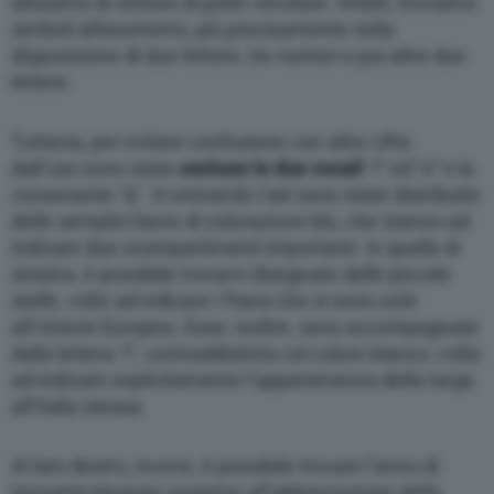
altissimo di vetture di poter circolare. Infatti, troviamo
simboli alfanumerici, più precisamente nella
disposizione di due lettere, tre numeri e poi altre due
lettere.
Tuttavia, per evitare confusione con altre cifre,
dall’uso sono state
escluse le due vocali
“i” ed “o” e la
consonante “q”. In entrambi i lati sono state distribuite
delle semplici barre di colorazione blu, che stanno ad
indicare due scompartimenti importanti. In quello di
sinistra, è possibile trovarvi disegnate delle piccole
stelle, volte ad indicare i Paesi che si sono uniti
all’Unione Europea. Esse, inoltre, sono accompagnate
dalla lettera “i”, contraddistinta col colore bianco, volta
ad indicare esplicitamente l’appartenenza della targa
all’Italia stessa.
Al lato destro, invece, è possibile trovare l’anno di
immatricolazione assieme all’abbreviazione della