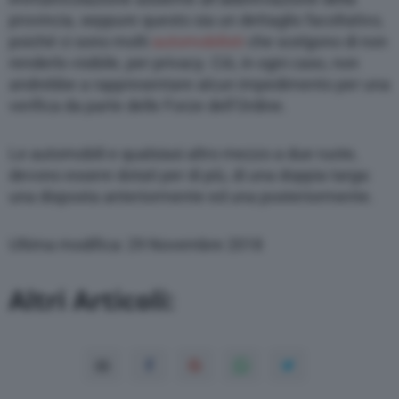
provincia, seppure questo sia un dettaglio facoltativo,
poiché ci sono molti
automobilisti
che scelgono di non
renderlo visibile, per privacy. Ciò, in ogni caso, non
andrebbe a rappresentare alcun impedimento per una
verifica da parte delle Forze dell’Ordine.
Le automobili e qualsiasi altro mezzo a due ruote,
devono essere dotati per di più, di una doppia targa:
una disposta anteriormente ed una posteriormente.
Ultima modifica: 29 Novembre 2018
Altri Articoli: