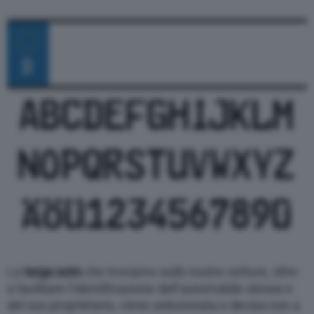
Varie
La
targa auto
che troviamo sulle nostre vetture, oltre
a facilitare l’identificazione dell’automobile stessa e
del suo proprietario, viene selezionata e decisa non a