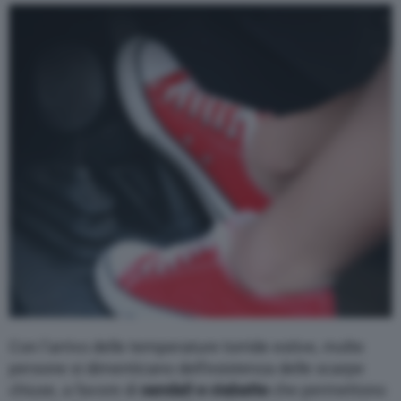
Varie
Con l’arrivo delle temperature torride estive, molte
persone si dimenticano dell’esistenza delle scarpe
chiuse, a favore di
sandali e ciabatte
che permettono