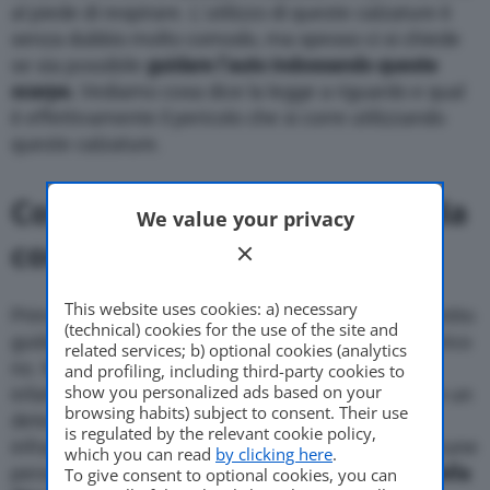
al piede di respirare. L’utilizzo di queste calzature è
senza dubbio molto comodo, ma spesso ci si chiede
se sia possibile
guidare l’auto indossando queste
scarpe.
Vediamo cosa dice la legge a riguardo e qual
è effettivamente il pericolo che si corre utilizzando
queste calzature.
Cosa dice la legge sulla guida
We value your privacy
con ciabatte
This website uses cookies: a) necessary
Prima del 1993 la risposta alla domanda “è consentito
(technical) cookies for the use of the site and
guidare con le ciabatte?” sarebbe stata un categorico
related services; b) optional cookies (analytics
no. Ma da allora le cose sono cambiate: ora,
and profiling, including third-party cookies to
show you personalized ads based on your
infatti,
non vi è alcuna legge
che vieta la guida con un
browsing habits) subject to consent. Their use
determinato tipo di calzatura. Questo vale per le
is regulated by the relevant cookie policy,
infradito, gli zoccoli e anche i tacchi a spillo che alcune
which you can read
by clicking here
.
persone utilizzano per lavoro. Infatti, nel
Codice della
To give consent to optional cookies, you can