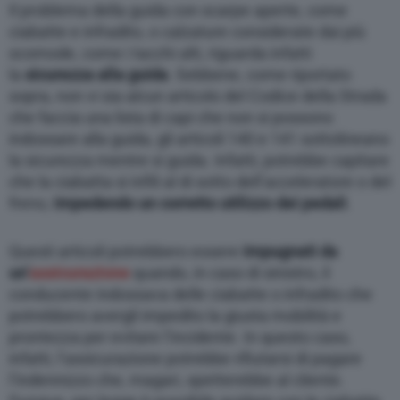
Il problema della guida con scarpe aperte, come
ciabatte e infradito, o calzature considerate dai più
scomode, come i tacchi alti, riguarda infatti
la
sicurezza alla guida
. Sebbene, come riportato
sopra, non vi sia alcun articolo del Codice della Strada
che faccia una lista di capi che non si possono
indossare alla guida, gli articoli 140 e 141 sottolineano
la sicurezza mentre si guida. Infatti, potrebbe capitare
che la ciabatta si infili al di sotto dell’acceleratore o del
freno,
impedendo un corretto utilizzo dei pedali
.
Questi articoli potrebbero essere
impugnati da
un’
assicurazione
quando, in caso di sinistro, il
conducente indossava delle ciabatte o infradito che
potrebbero avergli impedito la giusta mobilità e
prontezza per evitare l’incidente. In questo caso,
infatti, l’assicurazione potrebbe rifiutarsi di pagare
l’indennizzo che, magari, spetterebbe al cliente.