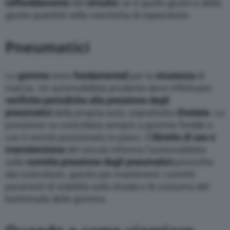
raffreddamento
del
circuito:
se è quello giusto e della
giusta quantità nella vaschetta di espansione.
Pneumatici
Le
gomme
sono
fondamentali
per la
sicurezza
di
marcia. Un automobilista prudente deve effettuare
verifiche periodiche alla pressione degli
pneumatici
della propria auto, soprattutto
d’estate
. La
pressione va controllata sempre a gomme fredde e
con il veicolo posizionato in piano. Il
libretto di uso e
manutenzione
del veicolo informa l’automobilista
sulla
corretta pressione degli pneumatici
prescritta
dal costruttore, questo per mantenere i corretti
parametri di stabilità sulla strada e di consumo del
battistrada delle gomme.