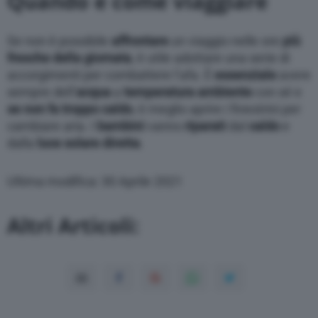
Quando e come viaggiare
Se non è possibile
affrontare
un viaggio nelle ore
più
fresche della giornata
, è utile adottare una serie di
accorgimenti per combattere l’afa. È
essenziale
avere
sempre dell’
acqua
a
temperatura ambiente
con sé e
se non fa troppo caldo
, è meglio aprire i finestrini per
cambiare aria. I
bambini
vanno
riparati
dal
caldo
e
dalla
luce solare diretta
.
Ultima modifica: 30 Aprile 2021
Altri Articoli: