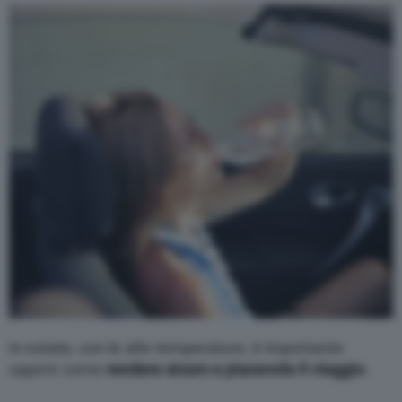
Varie
In estate, con le alte temperature, è importante
sapere come
rendere sicuro e piacevole il viaggio
.