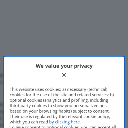
We value your privacy
a indicata dall’apposita
 caso simile e quali sono le
Di
joincom.coll
This website uses cookies: a) necessary (technical)
1 Giugno 2018
cookies for the use of the site and related services; b)
optional cookies (analytics and profiling, including
tici di ultima generazione,
third-party cookies to show you personalized ads
based on your browsing habits) subject to consent.
pia di color giallo ambra,
Their use is regulated by the relevant cookie policy,
le eccessive emissioni di
which you can read
by clicking here
.
ambiente. La spia che indica
To give consent to optional cookies, you can accept all