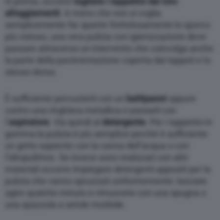
In primis, occorre
togliere i tappetini dai loro
alloggiamenti
. A meno che non si voglia
semplicemente far sparire frettolosamente lo sporco
più vistoso, una vera pulizia con igienizzazione deve
passare attraverso un intervento che coinvolga anche
la parte della pavimentazione coperta dai tappeti e lo
stesso dorso.
È sufficiente percuoterli con un
battipanni
oppure
contro una ringhiera metallica e passarli con
l’
aspiratore
. Via quindi al
detergente
. Per i tappetini in
gomma la pulizia è più semplice perché è sufficiente
un getto sapiente con la canna dell’acqua o con
l’idropulitrice. Se invece sono realizzati con altri
materiali occorre impiegare detergenti appositi per la
pulizia che vanno spruzzati uniformemente: lasciate
agire qualche minuto e rimuovete con una spugna o
una spazzola a setole morbide.