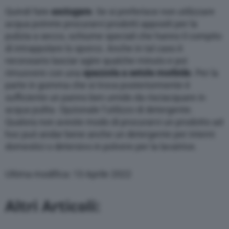
Quindi fate
asciugare
. Se si preferisce non utilizzare
acqua potrete procurarvi prodotti appositi per la
pulizia a secco, schiume speciali che hanno il compito
di intrappolare lo sporco. Anche in tal caso è
necessario lasciar agire qualche minuto e poi
rimuovere con una
spazzola a setole morbide
. Per la
parte in gomma che si trova posteriormente è
sufficiente un panno ben umido da risciacquare in
acqua pulita. Opzionale l’utilizzo di detergente.
Qualora non aveste modo di procurarvi un prodotto ad
hoc può andar bene anche un detergente per interni
domestici o detersivo in polvere per la lavatrice.
Ultima modifica: 13 Aprile 2022
Altri Articoli: