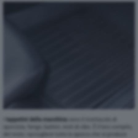
Varie
I
tappetini della macchina
sono il ricettacolo di
sporcizia, fango, batteri, resti di cibo. È il loro compito,
del resto: raccogliere tutto lo sporco che si produce